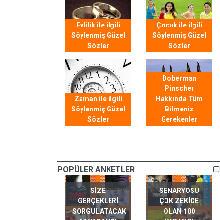
Evlilik ile ilgili
Çocuk ile ilgili
Söylenmiş Güzel
Söylenmiş Güzel
Sözler
Sözler
Doberman
Pinscher
Zaman ile ilgili
Hakkında Tüm
Söylenmiş Güzel
Bilmeniz
Sözler
Gerekenler
POPÜLER ANKETLER
SIZE
SENARYOSU
GERÇEKLERI
ÇOK ZEKICE
SORGULATACAK
OLAN 100