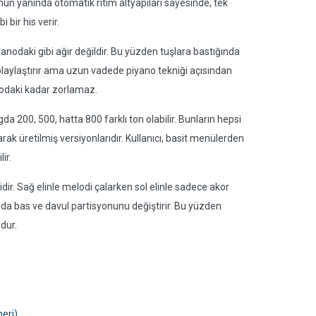
Bunun yanında otomatik ritim altyapıları sayesinde, tek
bir his verir.
iyanodaki gibi ağır değildir. Bu yüzden tuşlara bastığında
laylaştırır ama uzun vadede piyano tekniği açısından
anodaki kadar zorlamaz.
a 200, 500, hatta 800 farklı ton olabilir. Bunların hepsi
rak üretilmiş versiyonlarıdır. Kullanıcı, basit menülerden
ir.
dir. Sağ elinle melodi çalarken sol elinle sadece akor
nda bas ve davul partisyonunu değiştirir. Bu yüzden
dur.
eri)