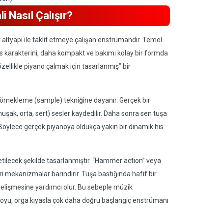
li Nasıl Çalışır?
ir altyapı ile taklit etmeye çalışan enstrümandır. Temel
ses karakterini, daha kompakt ve bakımı kolay bir formda
“özellikle piyano çalmak için tasarlanmış” bir
li örnekleme (sample) tekniğine dayanır. Gerçek bir
şak, orta, sert) sesler kaydedilir. Daha sonra sen tuşa
Böylece gerçek piyanoya oldukça yakın bir dinamik his
tilecek şekilde tasarlanmıştır. “Hammer action” veya
i mekanizmalar barındırır. Tuşa bastığında hafif bir
e gelişmesine yardımcı olur. Bu sebeple müzik
iyanoyu, orga kıyasla çok daha doğru başlangıç enstrümanı