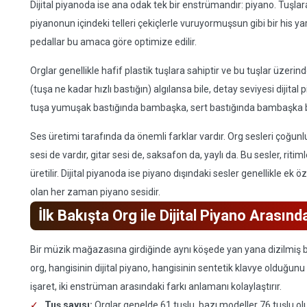
Dijital piyanoda ise ana odak tek bir enstrümandır: piyano. Tuşlara
piyanonun içindeki telleri çekiçlerle vuruyormuşsun gibi bir his
pedallar bu amaca göre optimize edilir.
Orglar genellikle hafif plastik tuşlara sahiptir ve bu tuşlar üzerind
(tuşa ne kadar hızlı bastığın) algılansa bile, detay seviyesi dijital
tuşa yumuşak bastığında bambaşka, sert bastığında bambaşka bi
Ses üretimi tarafında da önemli farklar vardır. Org sesleri çoğunl
sesi de vardır, gitar sesi de, saksafon da, yaylı da. Bu sesler, riti
üretilir. Dijital piyanoda ise piyano dışındaki sesler genellikle ek ö
olan her zaman piyano sesidir.
İlk Bakışta Org ile Dijital Piyano Arası
Bir müzik mağazasına girdiğinde aynı köşede yan yana dizilmiş bi
org, hangisinin dijital piyano, hangisinin sentetik klavye olduğunu 
işaret, iki enstrüman arasındaki farkı anlamanı kolaylaştırır.
Tuş sayısı:
Orglar genelde 61 tuşlu, bazı modeller 76 tuşlu olu