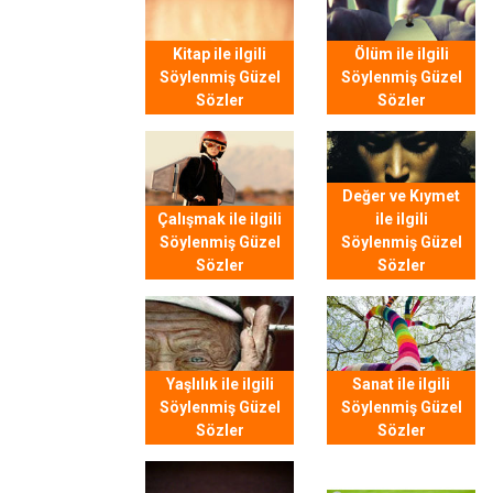
Kitap ile ilgili
Ölüm ile ilgili
Söylenmiş Güzel
Söylenmiş Güzel
Sözler
Sözler
Değer ve Kıymet
Çalışmak ile ilgili
ile ilgili
Söylenmiş Güzel
Söylenmiş Güzel
Sözler
Sözler
Yaşlılık ile ilgili
Sanat ile ilgili
Söylenmiş Güzel
Söylenmiş Güzel
Sözler
Sözler