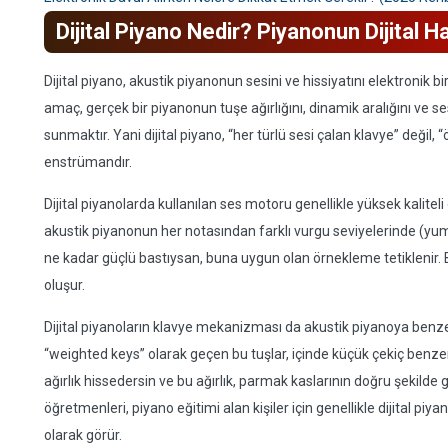
Dijital Piyano Nedir? Piyanonun Dijital Ha
Dijital piyano, akustik piyanonun sesini ve hissiyatını elektronik b
amaç, gerçek bir piyanonun tuşe ağırlığını, dinamik aralığını ve 
sunmaktır. Yani dijital piyano, “her türlü sesi çalan klavye” değil, 
enstrümandır.
Dijital piyanolarda kullanılan ses motoru genellikle yüksek kalite
akustik piyanonun her notasından farklı vurgu seviyelerinde (yumu
ne kadar güçlü bastıysan, buna uygun olan örnekleme tetiklenir. 
oluşur.
Dijital piyanoların klavye mekanizması da akustik piyanoya benze
“weighted keys” olarak geçen bu tuşlar, içinde küçük çekiç benzer
ağırlık hissedersin ve bu ağırlık, parmak kaslarının doğru şekild
öğretmenleri, piyano eğitimi alan kişiler için genellikle dijital p
olarak görür.