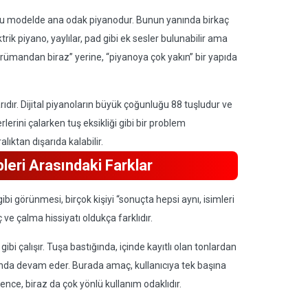
oğu modelde ana odak piyanodur. Bunun yanında birkaç
rik piyano, yaylılar, pad gibi ek sesler bulunabilir ama
strümandan biraz” yerine, “piyanoya çok yakın” bir yapıda
arıdır. Dijital piyanoların büyük çoğunluğu 88 tuşludur ve
rlerini çalarken tuş eksikliği gibi bir problem
lıktan dışarıda kalabilir.
leri Arasındaki Farklar
bi görünmesi, birçok kişiyi “sonuçta hepsi aynı, isimleri
 ve çalma hissiyatı oldukça farklıdır.
ibi çalışır. Tuşa bastığında, içinde kayıtlı olan tonlardan
landa devam eder. Burada amaç, kullanıcıya tek başına
ence, biraz da çok yönlü kullanım odaklıdır.