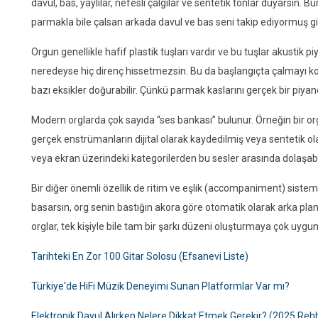
davul, bas, yaylılar, nefesli çalgılar ve sentetik tonlar duyarsın. 
parmakla bile çalsan arkada davul ve bas seni takip ediyormuş gibi 
Orgun genellikle hafif plastik tuşları vardır ve bu tuşlar akustik p
neredeyse hiç direnç hissetmezsin. Bu da başlangıçta çalmayı ko
bazı eksikler doğurabilir. Çünkü parmak kaslarını gerçek bir piy
Modern orglarda çok sayıda “ses bankası” bulunur. Örneğin bir orgd
gerçek enstrümanların dijital olarak kaydedilmiş veya sentetik ola
veya ekran üzerindeki kategorilerden bu sesler arasında dolaşabil
Bir diğer önemli özellik de ritim ve eşlik (accompaniment) sistemi
basarsın, org senin bastığın akora göre otomatik olarak arka pla
orglar, tek kişiyle bile tam bir şarkı düzeni oluşturmaya çok uygun
Tarihteki En Zor 100 Gitar Solosu (Efsanevi Liste)
Türkiye'de HiFi Müzik Deneyimi Sunan Platformlar Var mı?
Elektronik Davul Alırken Nelere Dikkat Etmek Gerekir? (2025 Rehb