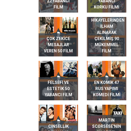
22 YABANCI
YABANCI
FILM
KORKU FILMI
GERÇEK HAYAT
HIKAYELERINDEN
ILHAM
ALINARAK
ÇOK ZEKICE
ÇEKILMIŞ 90
MESAJLAR
MÜKEMMEL
VEREN 50 FILM
FILM
FELSEFI VE
EN KOMIK 47
ESTETIK 50
RUS YAPIMI
YABANCI FILM
KOMEDI FILMI
MARTIN
CINSELLIK
SCORSESE'NIN