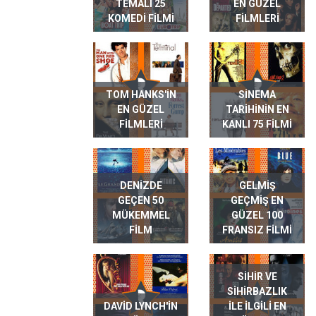
TEMALI 25
EN GÜZEL
KOMEDI FILMI
FILMLERI
TOM HANKS'IN
SINEMA
EN GÜZEL
TARIHININ EN
FILMLERI
KANLI 75 FILMI
DENIZDE
GELMIŞ
GEÇEN 50
GEÇMIŞ EN
MÜKEMMEL
GÜZEL 100
FILM
FRANSIZ FILMI
SIHIR VE
SIHIRBAZLIK
DAVID LYNCH'IN
ILE ILGILI EN