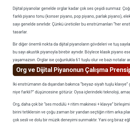
Dijital piyanolar genelde orglar kadar çok ses çeşidi sunmaz. Ç
farklı piyano tonu (konser piyano, pop piyano, parlak piyano), elekt
sayı genelde sınırlıdır. Çünkü üreticiler bu enstrümanları “her en
tasarlar.
Bir diğer önemli nokta da dijital piyanoların gövdeleri ve tuş sayıl
bu sayı akustik piyanoyla birebir aynıdır. Böylece klasik piyano ese
yaşamazsın. Orglar ise çoğunlukla 61 tuşlu olur ve bazı notalar ara
Org ve Dijital Piyanonun Çalışma Prensip
İki enstrümanın da dışarıdan bakınca “beyaz-siyah tuşlu klavye” gi
niye farklı?” düşüncesine götürür. Oysa içlerindeki teknoloji, amaç
Org, daha çok bir “ses modülü + ritim makinesi + klavye” birleşimi g
birini tetiklersin ve çoğu zaman bir yandan seçtiğin ritim arka p
çok sesli ve dolu bir müzik deneyimi sunmaktır. Yani org biraz eğl