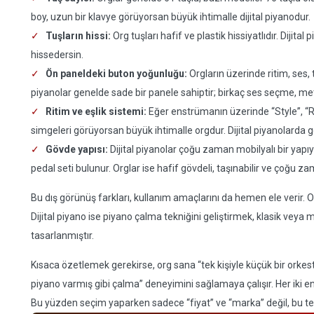
boy, uzun bir klavye görüyorsan büyük ihtimalle dijital piyanodur.
Tuşların hissi:
Org tuşları hafif ve plastik hissiyatlıdır. Dijital
hissedersin.
Ön paneldeki buton yoğunluğu:
Orgların üzerinde ritim, ses, 
piyanolar genelde sade bir panele sahiptir; birkaç ses seçme, me
Ritim ve eşlik sistemi:
Eğer enstrümanın üzerinde “Style”, “
simgeleri görüyorsan büyük ihtimalle orgdur. Dijital piyanolarda ge
Gövde yapısı:
Dijital piyanolar çoğu zaman mobilyalı bir yapıy
pedal seti bulunur. Orglar ise hafif gövdeli, taşınabilir ve çoğu zama
Bu dış görünüş farkları, kullanım amaçlarını da hemen ele verir. O
Dijital piyano ise piyano çalma tekniğini geliştirmek, klasik vey
tasarlanmıştır.
Kısaca özetlemek gerekirse, org sana “tek kişiyle küçük bir orkestr
piyano varmış gibi çalma” deneyimini sağlamaya çalışır. Her iki ens
Bu yüzden seçim yaparken sadece “fiyat” ve “marka” değil, bu te