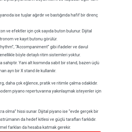
 piyanoda ise tuşlar ağırdır ve bastığında hafif bir direnç
ton ve efektler için çok sayıda buton bulunur. Dijital
tronom ve kayıt butonu görülür.
Rhythm”, “Accompaniment” gibi ifadeler ve davul
nellikle böyle detaylı ritim sistemleri yoktur.
a sahiptir. Yani alt kısmında sabit bir stand, bazen üçlü
n ayrı bir X stand ile kullanılır.
rg, daha çok eğlence, pratik ve ritimle çalma odaklıdır.
a modern piyano repertuvarına yakınlaşmak isteyenler için
a olma” hissi sunar. Dijital piyano ise “evde gerçek bir
trümanın da hedef kitlesi ve güçlü tarafları farklıdır.
mel farkları da hesaba katmak gerekir.