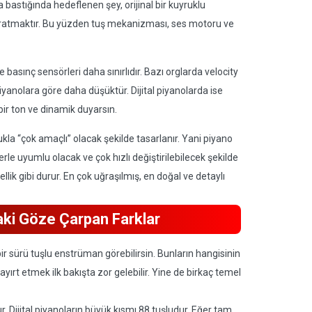
 bastığında hedeflenen şey, orijinal bir kuyruklu
 yaratmaktır. Bu yüzden tuş mekanizması, ses motoru ve
e basınç sensörleri daha sınırlıdır. Bazı orglarda velocity
 piyanolara göre daha düşüktür. Dijital piyanolarda ise
r ton ve dinamik duyarsın.
ukla “çok amaçlı” olacak şekilde tasarlanır. Yani piyano
mlerle uyumlu olacak ve çok hızlı değiştirilebilecek şekilde
zellik gibi durur. En çok uğraşılmış, en doğal ve detaylı
ndaki Göze Çarpan Farklar
r sürü tuşlu enstrüman görebilirsin. Bunların hangisinin
ayırt etmek ilk bakışta zor gelebilir. Yine de birkaç temel
r. Dijital piyanoların büyük kısmı 88 tuşludur. Eğer tam