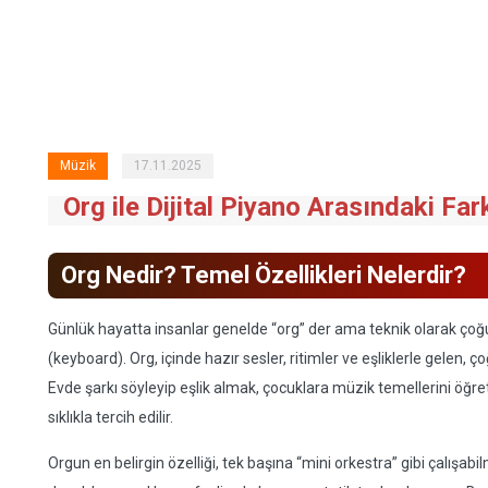
Müzik
17.11.2025
Org ile Dijital Piyano Arasındaki Far
Org Nedir? Temel Özellikleri Nelerdir?
Günlük hayatta insanlar genelde “org” der ama teknik olarak ço
(keyboard). Org, içinde hazır sesler, ritimler ve eşliklerle gelen, çoğ
Evde şarkı söyleyip eşlik almak, çocuklara müzik temellerini ö
sıklıkla tercih edilir.
Orgun en belirgin özelliği, tek başına “mini orkestra” gibi çalışabi