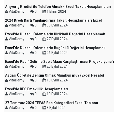
Alışveriş Kredisi ile Telefon Almak - Excel Taksit Hesaplamaları
VitaDemy
0
1 Ekim 2024
2024 Kredi Kartı Yapılandırma Taksit Hesaplamaları Excel
VitaDemy
0
30 Eylül 2024
Excel'de Düzenli Ödemelerin Birikimli Değerini Hesaplamak
VitaDemy
0
27 Eylül 2024
Excel'de Düzenli Ödemelerin Bugünkü Değerini Hesaplamak
VitaDemy
0
26 Eylül 2024
Excel'de Pasif Gelir ile Sabit Maaş Karşılaştırması Projeksiyon
VitaDemy
0
20 Eylül 2024
Asgari Ücret ile Zengin Olmak Mümkün mü? (Excel Hesabı)
VitaDemy
0
13 Eylül 2024
Excel'de BES Emeklilik Hesaplamaları
VitaDemy
0
10 Eylül 2024
27 Temmuz 2024 TEFAS Fon Kategorileri Excel Tablosu
VitaDemy
0
3 Eylül 2024