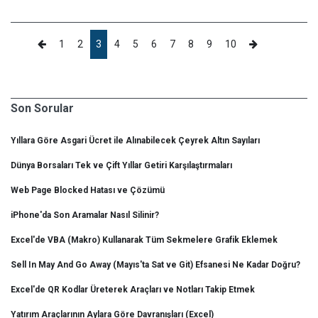
1
2
3
4
5
6
7
8
9
10
Son Sorular
Yıllara Göre Asgari Ücret ile Alınabilecek Çeyrek Altın Sayıları
Dünya Borsaları Tek ve Çift Yıllar Getiri Karşılaştırmaları
Web Page Blocked Hatası ve Çözümü
iPhone'da Son Aramalar Nasıl Silinir?
Excel'de VBA (Makro) Kullanarak Tüm Sekmelere Grafik Eklemek
Sell In May And Go Away (Mayıs'ta Sat ve Git) Efsanesi Ne Kadar Doğru?
Excel'de QR Kodlar Üreterek Araçları ve Notları Takip Etmek
Yatırım Araçlarının Aylara Göre Davranışları (Excel)