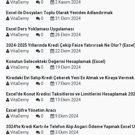
VitaDemy
0
2 Kasım 2024
Excel ile Dosyaları Toplu Olarak Yeniden Adlandırmak
VitaDemy
0
31 Ekim 2024
Excel Ders Yoklaması Uygulaması
VitaDemy
0
26 Ekim 2024
2024-2025 Yıllarında Kredi Çekip Faize Yatırırsak Ne Olur? (Excel
VitaDemy
0
22 Ekim 2024
Konutun Gelecekteki Değerini Hesaplamak (Excel)
VitaDemy
0
19 Ekim 2024
Kiradaki Evi Satıp Kredi Çekerek Yeni Ev Almak ve Kiraya Vermek 
VitaDemy
0
17 Ekim 2024
Excel'de Konut Kredisi Taksitlerini ve Limitlerini Hesaplamak 20
VitaDemy
0
13 Ekim 2024
Excel Şifre Yönetim Aracı
VitaDemy
0
9 Ekim 2024
2024'te Kredi Kartı ile Telefon Alıp Asgari Ödeme Yapmak Excel
VitaDemy
0
3 Ekim 2024