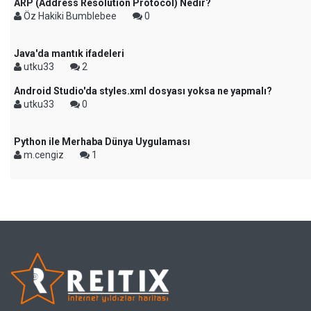
ARP (Address Resolution Protocol) Nedir?
Öz Hakiki Bumblebee
0
Java'da mantık ifadeleri
utku33
2
Android Studio'da styles.xml dosyası yoksa ne yapmalı?
utku33
0
Python ile Merhaba Dünya Uygulaması
m.cengiz
1