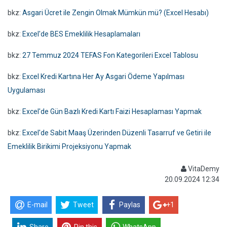
bkz:
Asgari Ücret ile Zengin Olmak Mümkün mü? (Excel Hesabı)
bkz:
Excel'de BES Emeklilik Hesaplamaları
bkz:
27 Temmuz 2024 TEFAS Fon Kategorileri Excel Tablosu
bkz:
Excel Kredi Kartına Her Ay Asgari Ödeme Yapılması
Uygulaması
bkz:
Excel'de Gün Bazlı Kredi Kartı Faizi Hesaplaması Yapmak
bkz:
Excel'de Sabit Maaş Üzerinden Düzenli Tasarruf ve Getiri ile
Emeklilik Birikimi Projeksiyonu Yapmak
VitaDemy
20.09.2024 12:34
E-mail
Tweet
Paylas
+1
Share
Pin this
WhatsApp