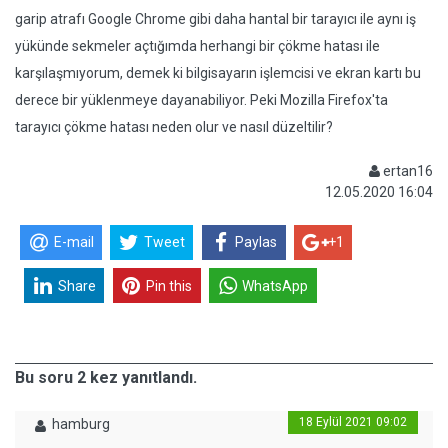
garip atrafı Google Chrome gibi daha hantal bir tarayıcı ile aynı iş
yükünde sekmeler açtığımda herhangi bir çökme hatası ile
karşılaşmıyorum, demek ki bilgisayarın işlemcisi ve ekran kartı bu
derece bir yüklenmeye dayanabiliyor. Peki Mozilla Firefox'ta
tarayıcı çökme hatası neden olur ve nasıl düzeltilir?
ertan16
12.05.2020 16:04
E-mail
Tweet
Paylas
+1
Share
Pin this
WhatsApp
Bu soru 2 kez yanıtlandı.
18 Eylül 2021 09:02
hamburg