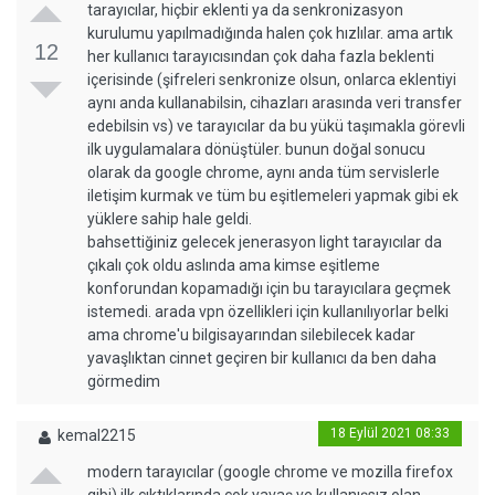
tarayıcılar, hiçbir eklenti ya da senkronizasyon
kurulumu yapılmadığında halen çok hızlılar. ama artık
12
her kullanıcı tarayıcısından çok daha fazla beklenti
içerisinde (şifreleri senkronize olsun, onlarca eklentiyi
aynı anda kullanabilsin, cihazları arasında veri transfer
edebilsin vs) ve tarayıcılar da bu yükü taşımakla görevli
ilk uygulamalara dönüştüler. bunun doğal sonucu
olarak da google chrome, aynı anda tüm servislerle
iletişim kurmak ve tüm bu eşitlemeleri yapmak gibi ek
yüklere sahip hale geldi.
bahsettiğiniz gelecek jenerasyon light tarayıcılar da
çıkalı çok oldu aslında ama kimse eşitleme
konforundan kopamadığı için bu tarayıcılara geçmek
istemedi. arada vpn özellikleri için kullanılıyorlar belki
ama chrome'u bilgisayarından silebilecek kadar
yavaşlıktan cinnet geçiren bir kullanıcı da ben daha
görmedim
18 Eylül 2021 08:33
kemal2215
modern tarayıcılar (google chrome ve mozilla firefox