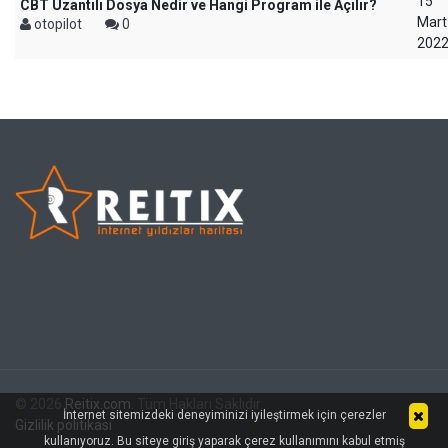
15
CBT Uzantılı Dosya Nedir ve Hangi Program ile Açılır?
Mart
otopilot
0
202
© 2026
Reitix.com
. Tüm Hakları Saklıdır.
İnternet sitemizdeki deneyiminizi iyileştirmek için çerezler
Gizlilik politikası
kullanıyoruz. Bu siteye giriş yaparak çerez kullanımını kabul etmiş