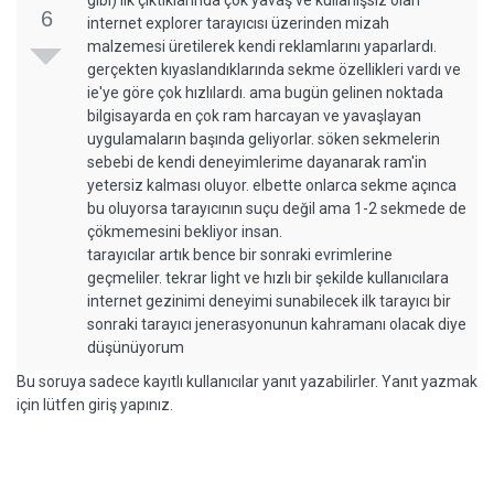
gibi) ilk çıktıklarında çok yavaş ve kullanışsız olan
6
internet explorer tarayıcısı üzerinden mizah
malzemesi üretilerek kendi reklamlarını yaparlardı.
gerçekten kıyaslandıklarında sekme özellikleri vardı ve
ie'ye göre çok hızlılardı. ama bugün gelinen noktada
bilgisayarda en çok ram harcayan ve yavaşlayan
uygulamaların başında geliyorlar. söken sekmelerin
sebebi de kendi deneyimlerime dayanarak ram'in
yetersiz kalması oluyor. elbette onlarca sekme açınca
bu oluyorsa tarayıcının suçu değil ama 1-2 sekmede de
çökmemesini bekliyor insan.
tarayıcılar artık bence bir sonraki evrimlerine
geçmeliler. tekrar light ve hızlı bir şekilde kullanıcılara
internet gezinimi deneyimi sunabilecek ilk tarayıcı bir
sonraki tarayıcı jenerasyonunun kahramanı olacak diye
düşünüyorum
Bu soruya sadece kayıtlı kullanıcılar yanıt yazabilirler. Yanıt yazmak
için lütfen giriş yapınız.