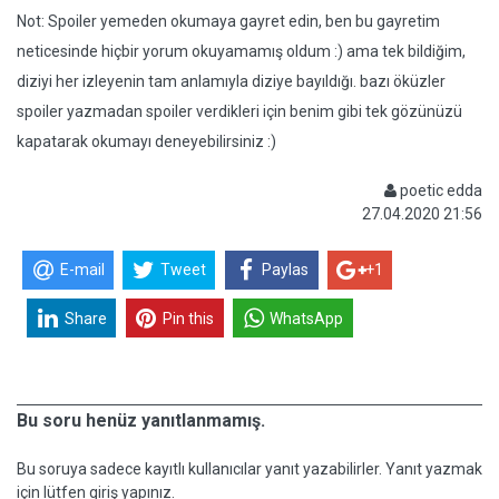
Not: Spoiler yemeden okumaya gayret edin, ben bu gayretim
neticesinde hiçbir yorum okuyamamış oldum :) ama tek bildiğim,
diziyi her izleyenin tam anlamıyla diziye bayıldığı. bazı öküzler
spoiler yazmadan spoiler verdikleri için benim gibi tek gözünüzü
kapatarak okumayı deneyebilirsiniz :)
poetic edda
27.04.2020 21:56
E-mail
Tweet
Paylas
+1
Share
Pin this
WhatsApp
Bu soru henüz yanıtlanmamış.
Bu soruya sadece kayıtlı kullanıcılar yanıt yazabilirler. Yanıt yazmak
için lütfen giriş yapınız.