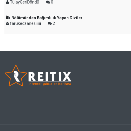
TülayGeriDöndü
0
İlk Bölümünden Bağımlılık Yapan Diziler
farukeczanesiiiiii
2