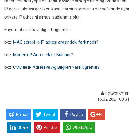
menülerinden yapılmaktadır. Böylece örneğin bir mağazada sabit
IP adresi alması gereken kasa gibi bir istemcinin her seferinde aynı
private IP adresini alması sağlanmış olur.
Faydalı olacak bazı diğer bağlantılar:
bkz:
MAC adresi ile IP adresi arasındaki fark nedir?
bkz:
Modem IP Adresi Nasıl Bulunur?
bkz:
CMD ile IP Adresi ve Ağ Bilgileri Nasıl Öğrenilir?
networkman
15.02.2021 00:31
E-mail
Tweet
Paylas
+1
Share
Pin this
WhatsApp