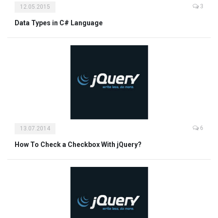
3
12.05.2015
Data Types in C# Language
6
13.07.2014
How To Check a Checkbox With jQuery?