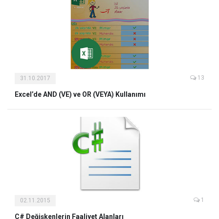
13
31.10.2017
Excel’de AND (VE) ve OR (VEYA) Kullanımı
1
02.11.2015
C# Değişkenlerin Faaliyet Alanları