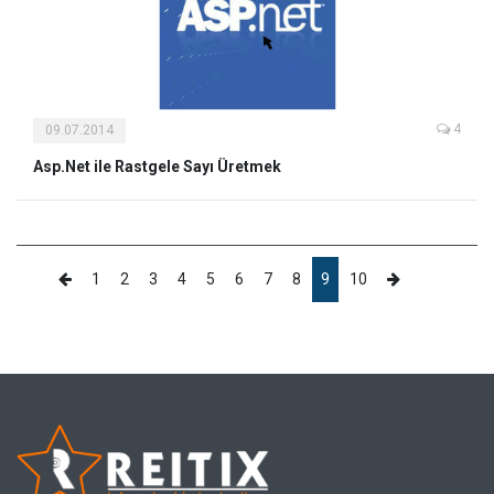
4
09.07.2014
Asp.Net ile Rastgele Sayı Üretmek
1
2
3
4
5
6
7
8
9
10