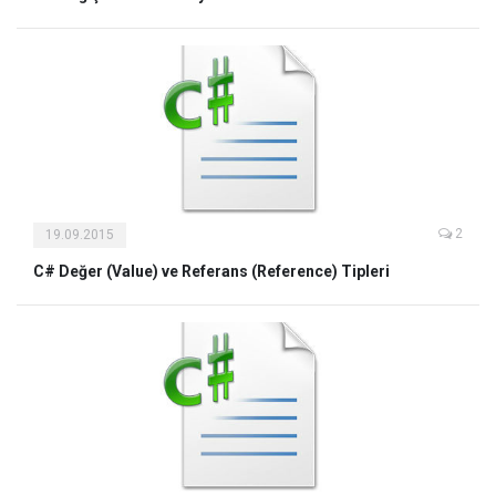
2
19.09.2015
C# Değer (Value) ve Referans (Reference) Tipleri