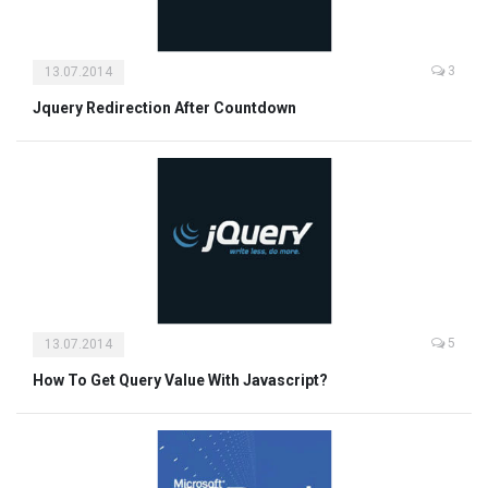
3
13.07.2014
Jquery Redirection After Countdown
5
13.07.2014
How To Get Query Value With Javascript?