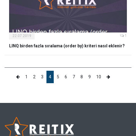
1
22.07.2019
LINQ birden fazla sıralama (order by) kriteri nasıl eklenir?
1
2
3
4
5
6
7
8
9
10