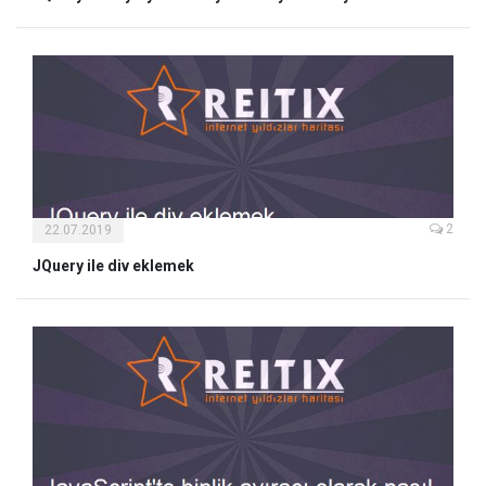
2
22.07.2019
JQuery ile div eklemek