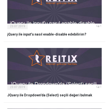
1
23.07.2019
jQuery ile input'u nasıl enable-disable edebilirim?
1
23.07.2019
JQuery ile Dropdown'da (Select) seçili değeri bulmak