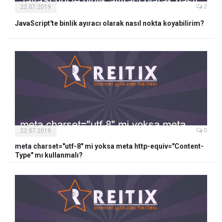
2
22.07.2019
JavaScript'te binlik ayıracı olarak nasıl nokta koyabilirim?
0
22.07.2019
meta charset="utf-8" mi yoksa meta http-equiv="Content-
Type" mı kullanmalı?