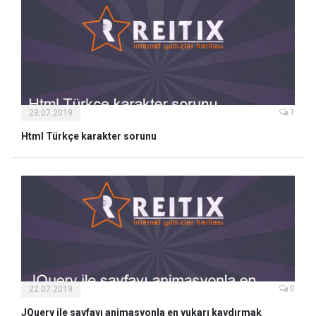
1
23.07.2019
Html Türkçe karakter sorunu
0
22.07.2019
JQuery ile sayfayı animasyonla en yukarı kaydırmak