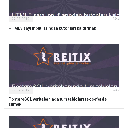
2
27.07.2019
HTML5 sayı input'larından butonları kaldırmak
2
27.07.2019
PostgreSQL veritabanında tüm tabloları tek seferde
silmek