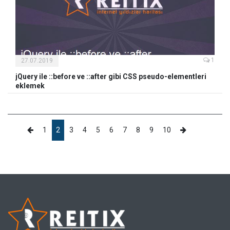
1
27.07.2019
jQuery ile ::before ve ::after gibi CSS pseudo-elementleri
eklemek
1
2
3
4
5
6
7
8
9
10