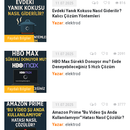
0
0
816
11.07.2025
Evdeki Yanık Kokusu Nasıl Giderilir?
Kalıcı Çözüm Yöntemleri
Yazar:
elektrod
Faydalı Bilgiler
0
0
2091
11.07.2025
HBO Max Sürekli Donuyor mu? Evde
Deneyebileceğiniz 5 Hızlı Çözüm
Yazar:
elektrod
Faydalı Bilgiler
0
0
3777
11.07.2025
Amazon Prime "Bu Video Şu Anda
Kullanılamıyor" Hatası Nasıl Çözülür?
Yazar:
elektrod