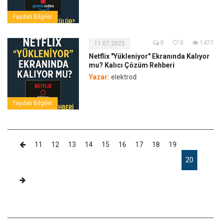
Faydalı Bilgiler
0
0
1477
11.07.2025
Netflix "Yükleniyor" Ekranında Kalıyor
mu? Kalıcı Çözüm Rehberi
Yazar:
elektrod
Faydalı Bilgiler
11
12
13
14
15
16
17
18
19
20