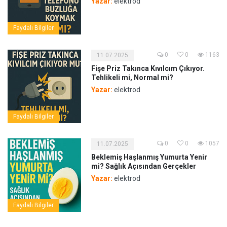
Yazar:
elektrod
Faydalı Bilgiler
0
0
1163
11.07.2025
Fişe Priz Takınca Kıvılcım Çıkıyor.
Tehlikeli mi, Normal mi?
Yazar:
elektrod
Faydalı Bilgiler
0
0
1057
11.07.2025
Beklemiş Haşlanmış Yumurta Yenir
mi? Sağlık Açısından Gerçekler
Yazar:
elektrod
Faydalı Bilgiler