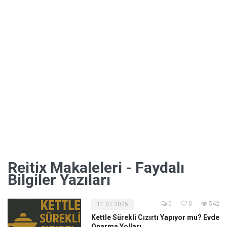
Reitix Makaleleri - Faydalı
Bilgiler Yazıları
0
0
542
11.07.2025
Kettle Sürekli Cızırtı Yapıyor mu? Evde
Onarma Yolları