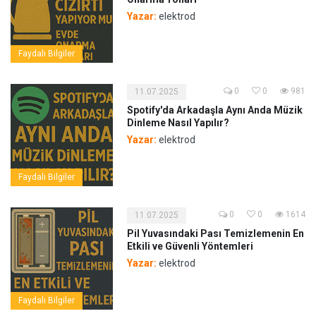
Yazar:
elektrod
Faydalı Bilgiler
0
0
981
11.07.2025
Spotify'da Arkadaşla Aynı Anda Müzik
Dinleme Nasıl Yapılır?
Yazar:
elektrod
Faydalı Bilgiler
0
0
1614
11.07.2025
Pil Yuvasındaki Pası Temizlemenin En
Etkili ve Güvenli Yöntemleri
Yazar:
elektrod
Faydalı Bilgiler