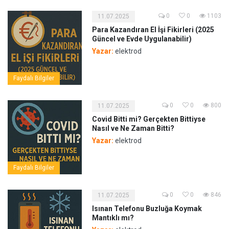
0
0
1103
11.07.2025
Para Kazandıran El İşi Fikirleri (2025
Güncel ve Evde Uygulanabilir)
Yazar:
elektrod
Faydalı Bilgiler
0
0
800
11.07.2025
Covid Bitti mi? Gerçekten Bittiyse
Nasıl ve Ne Zaman Bitti?
Yazar:
elektrod
Faydalı Bilgiler
0
0
846
11.07.2025
Isınan Telefonu Buzluğa Koymak
Mantıklı mı?