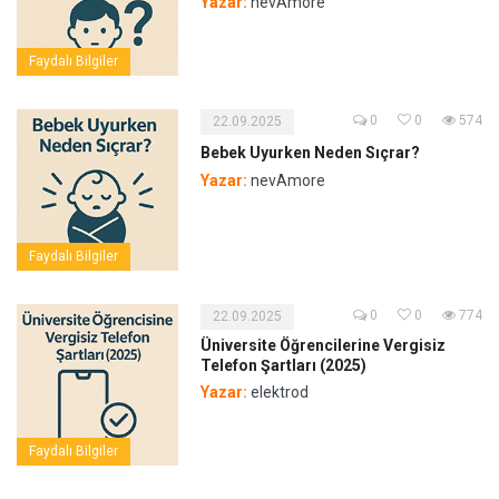
Yazar:
nevAmore
Faydalı Bilgiler
0
0
574
22.09.2025
Bebek Uyurken Neden Sıçrar?
Yazar:
nevAmore
Faydalı Bilgiler
0
0
774
22.09.2025
Üniversite Öğrencilerine Vergisiz
Telefon Şartları (2025)
Yazar:
elektrod
Faydalı Bilgiler