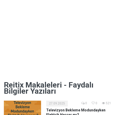
Reitix Makaleleri - Faydalı
Bilgiler Yazıları
0
0
521
27.09.2025
Televizyon Bekleme Modundayken
Elektrik Harcar mı?