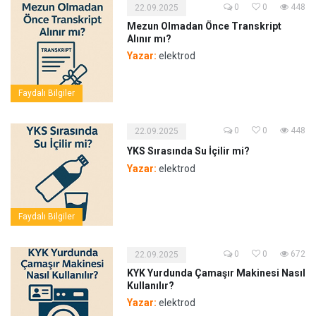
0
0
448
22.09.2025
Mezun Olmadan Önce Transkript
Alınır mı?
Yazar:
elektrod
Faydalı Bilgiler
0
0
448
22.09.2025
YKS Sırasında Su İçilir mi?
Yazar:
elektrod
Faydalı Bilgiler
0
0
672
22.09.2025
KYK Yurdunda Çamaşır Makinesi Nasıl
Kullanılır?
Yazar:
elektrod