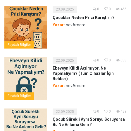
0
0
455
23.09.2025
Çocuklar Neden Prizi Karıştırır?
Yazar:
nevAmore
Faydalı Bilgiler
0
0
588
22.09.2025
Ebeveyn Kilidi Açılmıyor, Ne
Yapmalıyım? (Tüm Cihazlar İçin
Rehber)
Yazar:
nevAmore
Faydalı Bilgiler
0
0
489
22.09.2025
Çocuk Sürekli Aynı Soruyu Soruyorsa
Bu Ne Anlama Gelir?