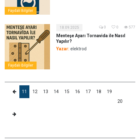
Faydalı Bilgiler
0
0
577
18.09.2025
Menteşe Ayarı Tornavida ile Nasıl
Yapılır?
Yazar:
elektrod
Faydalı Bilgiler
11
12
13
14
15
16
17
18
19
20