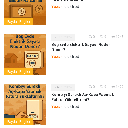
Yazar:
elektrod
Faydalı Bilgiler
0
0
1245
25.09.2025
Boş Evde Elektrik Sayacı Neden
Döner?
Yazar:
elektrod
Faydalı Bilgiler
0
0
1420
24.09.2025
Kombiyi Sürekli Aç-Kapa Yapmak
Fatura Yükseltir mi?
Yazar:
elektrod
Faydalı Bilgiler