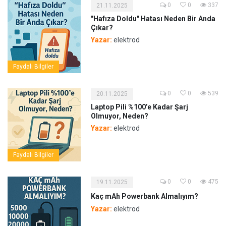
0
0
337
21.11.2025
"Hafıza Doldu" Hatası Neden Bir Anda
Çıkar?
Yazar:
elektrod
Faydalı Bilgiler
0
0
539
20.11.2025
Laptop Pili %100’e Kadar Şarj
Olmuyor, Neden?
Yazar:
elektrod
Faydalı Bilgiler
0
0
475
19.11.2025
Kaç mAh Powerbank Almalıyım?
Yazar:
elektrod