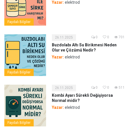
Yazar:
elektrod
Faydalı Bilgiler
0
0
701
26.11.2025
Buzdolabı Altı Su Birikmesi Neden
Olur ve Çözümü Nedir?
Yazar:
elektrod
Faydalı Bilgiler
0
0
511
26.11.2025
Kombi Ayarı Sürekli Değişiyorsa
Normal midir?
Yazar:
elektrod
Faydalı Bilgiler