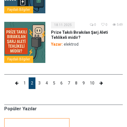
Faydalı Bilgiler
0
0
549
18.11.2025
Prize Takılı Bırakılan Şarj Aleti
Tehlikeli midir?
Yazar:
elektrod
Faydalı Bilgiler
1
2
3
4
5
6
7
8
9
10
Popüler Yazılar