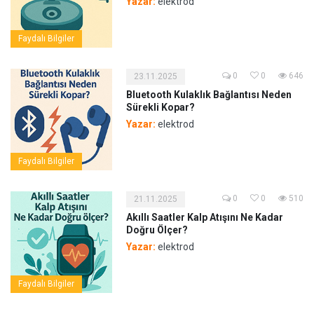
Yazar:
elektrod
Faydalı Bilgiler
0
0
646
23.11.2025
Bluetooth Kulaklık Bağlantısı Neden
Sürekli Kopar?
Yazar:
elektrod
Faydalı Bilgiler
0
0
510
21.11.2025
Akıllı Saatler Kalp Atışını Ne Kadar
Doğru Ölçer?
Yazar:
elektrod
Faydalı Bilgiler