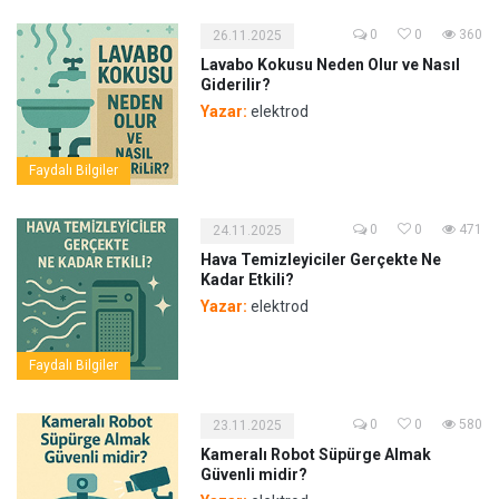
0
0
360
26.11.2025
Lavabo Kokusu Neden Olur ve Nasıl
Giderilir?
Yazar:
elektrod
Faydalı Bilgiler
0
0
471
24.11.2025
Hava Temizleyiciler Gerçekte Ne
Kadar Etkili?
Yazar:
elektrod
Faydalı Bilgiler
0
0
580
23.11.2025
Kameralı Robot Süpürge Almak
Güvenli midir?