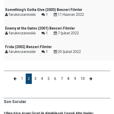
Something's Gotta Give (2003) Benzeri Filmler
farukeczanesiiiiii
1
11 Haziran 2022
Enemy at the Gates (2001) Benzeri Filmler
farukeczanesiiiiii
1
7 Şubat 2022
Frida (2002) Benzeri Filmler
farukeczanesiiiiii
1
20 Şubat 2022
1
2
3
4
5
6
7
8
9
10
Son Sorular
Yıllara Göre Asgari Ücret ile Alınabilecek Çeyrek Altın Sayıları