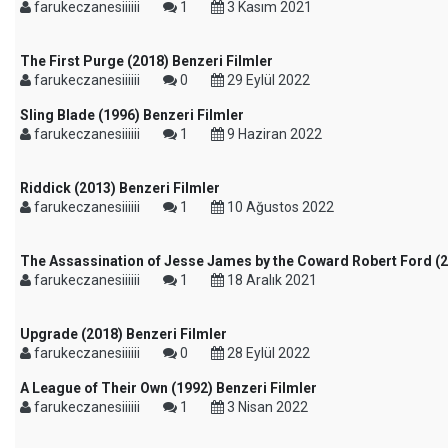
farukeczanesiiiiii
1
3 Kasım 2021
The First Purge (2018) Benzeri Filmler
farukeczanesiiiiii
0
29 Eylül 2022
Sling Blade (1996) Benzeri Filmler
farukeczanesiiiiii
1
9 Haziran 2022
Riddick (2013) Benzeri Filmler
farukeczanesiiiiii
1
10 Ağustos 2022
The Assassination of Jesse James by the Coward Robert Ford (2
farukeczanesiiiiii
1
18 Aralık 2021
Upgrade (2018) Benzeri Filmler
farukeczanesiiiiii
0
28 Eylül 2022
A League of Their Own (1992) Benzeri Filmler
farukeczanesiiiiii
1
3 Nisan 2022