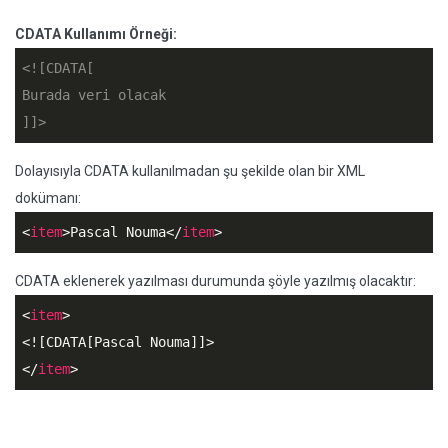
CDATA Kullanımı Örneği:
<![CDATA[

Burada veri olacak

]]>
Dolayısıyla CDATA kullanılmadan şu şekilde olan bir XML
dokümanı:
<
item
>
Pascal Nouma
</
item
>
CDATA eklenerek yazılması durumunda şöyle yazılmış olacaktır:
<
item
>
<![CDATA[Pascal Nouma]]>
</
item
>