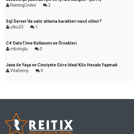
RainingCodes
2
Sql Server'da satır atlama karakteri nasıl silinir?
utku33
1
C# DateTime Kullanımı ve Örnekleri
mbologlu
0
Java ile Yaşa ve Cinsiyete Göre İdeal Kilo Hesabı Yapmak
VitaDemy
0