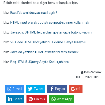
Editör editi: sitedeki bazı diğer benzer başlıklar için;
bkz:
Excel'de xml dosyası nasıl açılır?
bkz:
HTML input olarak bootstrap-input-spinner kullanmak
bkz:
Javascript/HTML ile parolayı göster gizle butonu yapımı
bkz:
VS Code HTML Kod Şablonu Ekleme Klavye Kısayolu
bkz:
Java'da yazıdan HTML etiketlerini temizlemek
bkz:
Boş HTML5 JQuery Sayfa Kodu Şablonu
BasParmak
03.05.2021 10:03
E-mail
Tweet
Paylas
+1
Share
Pin this
WhatsApp