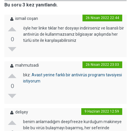
Bu soru 3 kez yanıtlandı.
26 Nisan 2022 22:44
ismail coşan
öyle her linke tıklar her dosyayı indirirseniz ve lisanslı bir
antivirüs de kullanmazsanız bilgisayar açılışında her
0
türlü site ile karşılaşabilirsiniz
26 Nisan 2022 23:03
mahmutsadi
bkz:
Avast yerine farklı bir antivirüs programı tavsiyesi
istiyorum
0
9 Haziran 2022 12:59
delişey
benim anlamadığım deepfreeze kurduğum makineye
bile bu virüs bulaşmayı başarmış, her seferinde