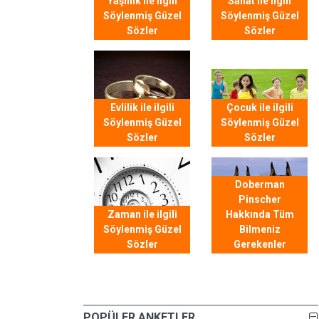
Yaşlılık ile ilgili
Sanat ile ilgili
Söylenmiş Güzel
Söylenmiş Güzel
Sözler
Sözler
Evlilik ile ilgili
Çocuk ile ilgili
Söylenmiş Güzel
Söylenmiş Güzel
Sözler
Sözler
Doberman
Pinscher
Zaman ile ilgili
Hakkında Tüm
Söylenmiş Güzel
Bilmeniz
Sözler
Gerekenler
POPÜLER ANKETLER