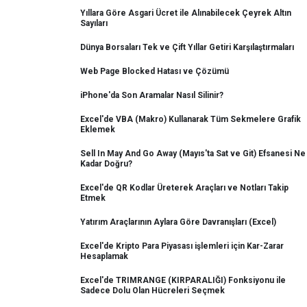
Yıllara Göre Asgari Ücret ile Alınabilecek Çeyrek Altın
Sayıları
Dünya Borsaları Tek ve Çift Yıllar Getiri Karşılaştırmaları
Web Page Blocked Hatası ve Çözümü
iPhone'da Son Aramalar Nasıl Silinir?
Excel'de VBA (Makro) Kullanarak Tüm Sekmelere Grafik
Eklemek
Sell In May And Go Away (Mayıs'ta Sat ve Git) Efsanesi Ne
Kadar Doğru?
Excel'de QR Kodlar Üreterek Araçları ve Notları Takip
Etmek
Yatırım Araçlarının Aylara Göre Davranışları (Excel)
Excel'de Kripto Para Piyasası işlemleri için Kar-Zarar
Hesaplamak
Excel'de TRIMRANGE (KIRPARALIĞI) Fonksiyonu ile
Sadece Dolu Olan Hücreleri Seçmek