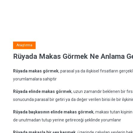
Araştırma
Rüyada Makas Görmek Ne Anlama Ge
Rüyada makas görmek
, parasal ya da ilişkisel fırsatların gerç
yorumlamalara sahiptir
Rüyada elinde makas görmek
, uzun zamandır beklenen bir fırsa
sonucunda parasal bir getiri ya da değer verilen birisi ile bir ilşki
Rüyada başkasının elinde makas görmek
, makası tutan kişinin
de unutmadan tutup yerine getireceği şeklinde yorumlanır
Rüyada makasla bir şey kesmek
, üzerinde çalışılan şeylerin 