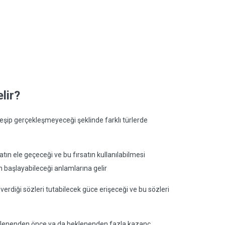
lir?
ekleşip gerçekleşmeyeceği şeklinde farklı türlerde
tın ele geçeceği ve bu fırsatın kullanılabilmesi
nin başlayabileceği anlamlarına gelir
 verdiği sözleri tutabilecek güce erişeceği ve bu sözleri
beklenenden önce ya da beklenenden fazla kazanç