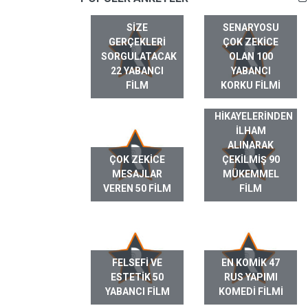
SIZE
SENARYOSU
GERÇEKLERI
ÇOK ZEKICE
SORGULATACAK
OLAN 100
22 YABANCI
YABANCI
FILM
KORKU FILMI
GERÇEK HAYAT
HIKAYELERINDEN
ILHAM
ALINARAK
ÇOK ZEKICE
ÇEKILMIŞ 90
MESAJLAR
MÜKEMMEL
VEREN 50 FILM
FILM
FELSEFI VE
EN KOMIK 47
ESTETIK 50
RUS YAPIMI
YABANCI FILM
KOMEDI FILMI