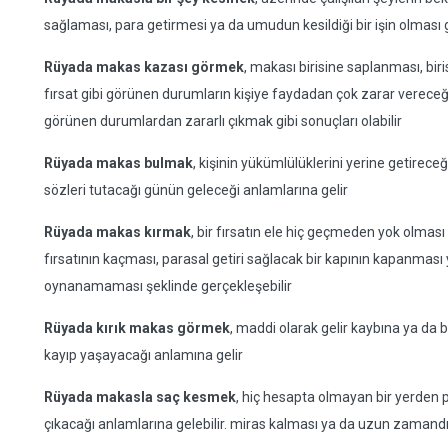
sağlaması, para getirmesi ya da umudun kesildiği bir işin olması 
Rüyada makas kazası görmek
, makası birisine saplanması, bir
fırsat gibi görünen durumların kişiye faydadan çok zarar vereceği
görünen durumlardan zararlı çıkmak gibi sonuçları olabilir
Rüyada makas bulmak
, kişinin yükümlülüklerini yerine getirece
sözleri tutacağı günün geleceği anlamlarına gelir
Rüyada makas kırmak
, bir fırsatın ele hiç geçmeden yok olması a
fırsatının kaçması, parasal getiri sağlacak bir kapının kapanması
oynanamaması şeklinde gerçekleşebilir
Rüyada kırık makas görmek
, maddi olarak gelir kaybına ya da b
kayıp yaşayacağı anlamına gelir
Rüyada makasla saç kesmek
, hiç hesapta olmayan bir yerden 
çıkacağı anlamlarına gelebilir. miras kalması ya da uzun zamandır s