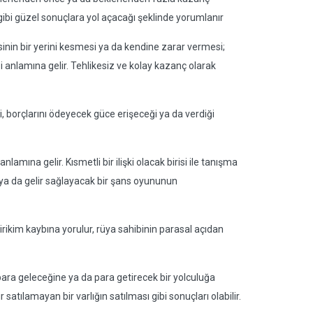
gibi güzel sonuçlara yol açacağı şeklinde yorumlanır
isinin bir yerini kesmesi ya da kendine zarar vermesi;
 anlamına gelir. Tehlikesiz ve kolay kazanç olarak
ği, borçlarını ödeyecek güce erişeceği ya da verdiği
nlamına gelir. Kısmetli bir ilişki olacak birisi ile tanışma
 ya da gelir sağlayacak bir şans oyununun
irikim kaybına yorulur, rüya sahibinin parasal açıdan
para geleceğine ya da para getirecek bir yolculuğa
atılamayan bir varlığın satılması gibi sonuçları olabilir.