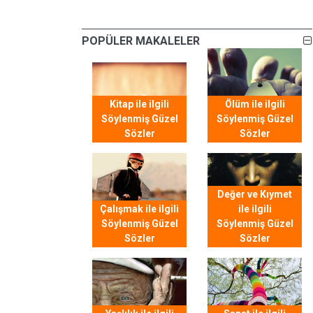
POPÜLER MAKALELER
Kitap ile ilgili
Ölüm ile ilgili
Söylenmiş Güzel
Söylenmiş Güzel
Sözler
Sözler
Değer ve Kıymet
Çalışmak ile ilgili
ile ilgili
Söylenmiş Güzel
Söylenmiş Güzel
Sözler
Sözler