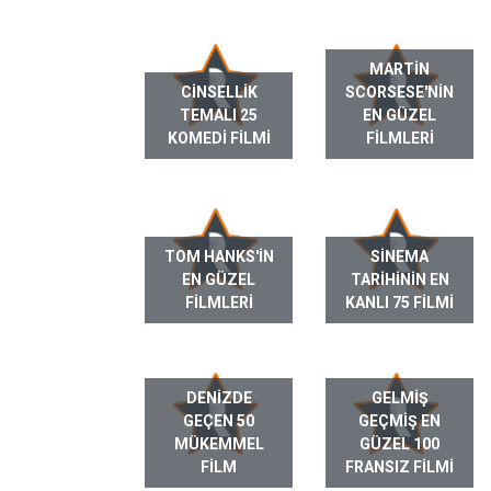
MARTIN
CINSELLIK
SCORSESE'NIN
TEMALI 25
EN GÜZEL
KOMEDI FILMI
FILMLERI
TOM HANKS'IN
SINEMA
EN GÜZEL
TARIHININ EN
FILMLERI
KANLI 75 FILMI
DENIZDE
GELMIŞ
GEÇEN 50
GEÇMIŞ EN
MÜKEMMEL
GÜZEL 100
FILM
FRANSIZ FILMI