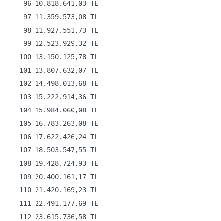
    96 10.818.641,03 TL

    97 11.359.573,08 TL

    98 11.927.551,73 TL

    99 12.523.929,32 TL

   100 13.150.125,78 TL

   101 13.807.632,07 TL

   102 14.498.013,68 TL

   103 15.222.914,36 TL

   104 15.984.060,08 TL

   105 16.783.263,08 TL

   106 17.622.426,24 TL

   107 18.503.547,55 TL

   108 19.428.724,93 TL

   109 20.400.161,17 TL

   110 21.420.169,23 TL

   111 22.491.177,69 TL

   112 23.615.736,58 TL
