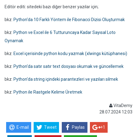
Editör editi: sitedeki bazı diğer benzer yazılar için;
bkz:
Python'da 10 Farklı Yöntem ile Fibonacci Dizisi Oluşturmak
bkz:
Python ve Excel ile 6 Tutturuncaya Kadar Sayısal Loto
Oynamak
bkz:
Excel içerisinde python kodu yazmak (xlwings kütüphanesi)
bkz:
Python'da satır satır text dosyası okumak ve güncellemek
bkz:
Python'da string içindeki parantezleri ve yazıları silmek
bkz:
Python ile Rastgele Kelime Üretmek
VitaDemy
28.07.2024 12:03
E-mail
Tweet
Paylas
+1