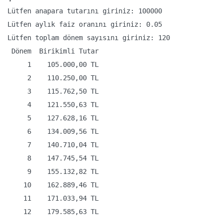
Lütfen anapara tutarını giriniz: 100000

Lütfen aylık faiz oranını giriniz: 0.05

Lütfen toplam dönem sayısını giriniz: 120

 Dönem  Birikimli Tutar

     1    105.000,00 TL

     2    110.250,00 TL

     3    115.762,50 TL

     4    121.550,63 TL

     5    127.628,16 TL

     6    134.009,56 TL

     7    140.710,04 TL

     8    147.745,54 TL

     9    155.132,82 TL

    10    162.889,46 TL

    11    171.033,94 TL

    12    179.585,63 TL
