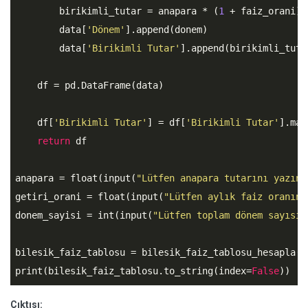
        birikimli_tutar = anapara * (
1
 + faiz_orani) 
        data[
'Dönem'
].append(donem)

        data[
'Birikimli Tutar'
].append(birikimli_tutar
    df = pd.DataFrame(data)

    df[
'Birikimli Tutar'
] = df[
'Birikimli Tutar'
].map
return
 df

anapara = float(input(
"Lütfen anapara tutarını yazın:
getiri_orani = float(input(
"Lütfen aylık faiz oranını
donem_sayisi = int(input(
"Lütfen toplam dönem sayısın
bilesik_faiz_tablosu = bilesik_faiz_tablosu_hesapla(a
print(bilesik_faiz_tablosu.to_string(index=
False
))
Çıktısı: