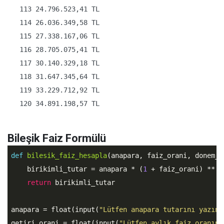
   113 24.796.523,41 TL

   114 26.036.349,58 TL

   115 27.338.167,06 TL

   116 28.705.075,41 TL

   117 30.140.329,18 TL

   118 31.647.345,64 TL

   119 33.229.712,92 TL

   120 34.891.198,57 TL
Bileşik Faiz Formülü
def
bilesik_faiz_hesapla
(anapara, faiz_orani, donem_s
    birikimli_tutar = anapara * (
1
 + faiz_orani) ** d
return
 birikimli_tutar

anapara = float(input(
"Lütfen anapara tutarını yazın:
getiri_orani = float(input(
"Lütfen aylık faiz oranını