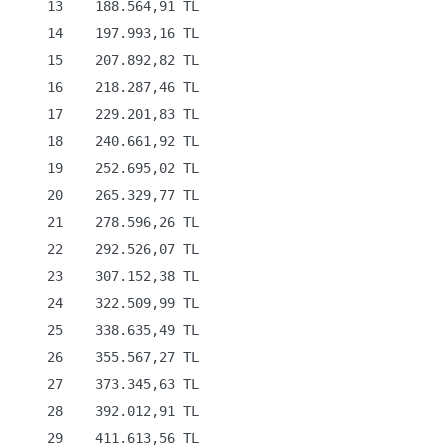
    13    188.564,91 TL

    14    197.993,16 TL

    15    207.892,82 TL

    16    218.287,46 TL

    17    229.201,83 TL

    18    240.661,92 TL

    19    252.695,02 TL

    20    265.329,77 TL

    21    278.596,26 TL

    22    292.526,07 TL

    23    307.152,38 TL

    24    322.509,99 TL

    25    338.635,49 TL

    26    355.567,27 TL

    27    373.345,63 TL

    28    392.012,91 TL

    29    411.613,56 TL
