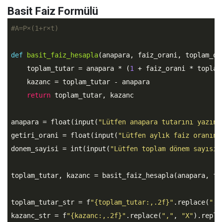
Basit Faiz Formülü
#A=P×(1+r×t)
def
basit_faiz_hesapla
(anapara, faiz_orani, toplam_do
    toplam_tutar = anapara * (
1
 + faiz_orani * toplam_
    kazanc = toplam_tutar - anapara

return
 toplam_tutar, kazanc

anapara = float(input(
"Lütfen anapara tutarını yazın:
getiri_orani = float(input(
"Lütfen aylık faiz oranını
donem_sayisi = int(input(
"Lütfen toplam dönem sayısın
toplam_tutar, kazanc = basit_faiz_hesapla(anapara, fa
toplam_tutar_str = f
"{toplam_tutar:,.2f}"
.replace(
","
kazanc_str = f
"{kazanc:,.2f}"
.replace(
","
, 
"X"
).repla