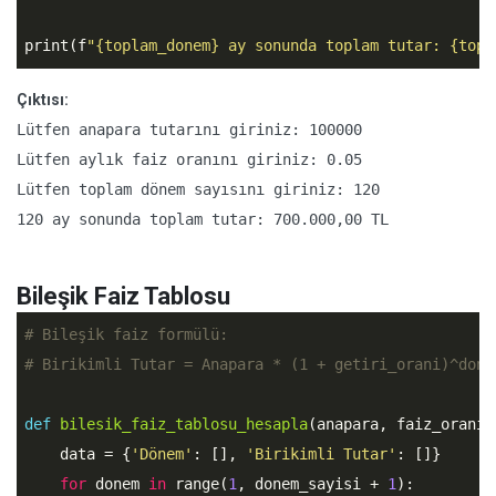
print(f
"{toplam_donem} ay sonunda toplam tutar: {topl
Çıktısı:
Lütfen anapara tutarını giriniz: 100000

Lütfen aylık faiz oranını giriniz: 0.05

Lütfen toplam dönem sayısını giriniz: 120

120 ay sonunda toplam tutar: 700.000,00 TL
Bileşik Faiz Tablosu
# Bileşik faiz formülü:
# Birikimli Tutar = Anapara * (1 + getiri_orani)^done
def
bilesik_faiz_tablosu_hesapla
(anapara, faiz_orani,
    data = {
'Dönem'
: [], 
'Birikimli Tutar'
: []}

for
 donem 
in
 range(
1
, donem_sayisi + 
1
):
