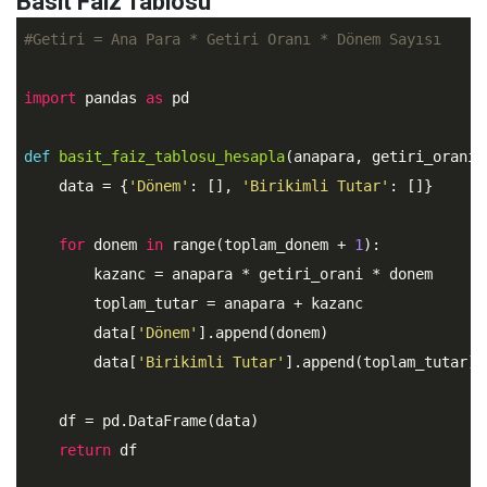
Basit Faiz Tablosu
#Getiri = Ana Para * Getiri Oranı * Dönem Sayısı
import
 pandas 
as
 pd

def
basit_faiz_tablosu_hesapla
(anapara, getiri_orani,
    data = {
'Dönem'
: [], 
'Birikimli Tutar'
: []}

for
 donem 
in
 range(toplam_donem + 
1
):

        kazanc = anapara * getiri_orani * donem

        toplam_tutar = anapara + kazanc

        data[
'Dönem'
].append(donem)

        data[
'Birikimli Tutar'
].append(toplam_tutar)

    df = pd.DataFrame(data)

return
 df
