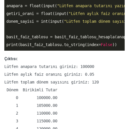
anapara = float(input(
"Lütfen anapara tutarını yazın:
getiri_orani = float(input(
"Lütfen aylık faiz oranını
donem_sayisi = int(input(
"Lütfen toplam dönem sayısın
basit_faiz_tablosu = basit_faiz_tablosu_hesapla(anapa
print(basit_faiz_tablosu.to_string(index=
False
))
Çıktısı:
Lütfen anapara tutarını giriniz: 100000

Lütfen aylık faiz oranını giriniz: 0.05

Lütfen toplam dönem sayısını giriniz: 120

 Dönem  Birikimli Tutar

     0        100000.00

     1        105000.00

     2        110000.00

     3        115000.00

     4        120000.00
