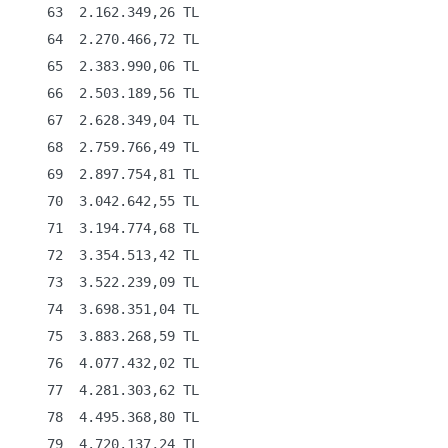
    63  2.162.349,26 TL

    64  2.270.466,72 TL

    65  2.383.990,06 TL

    66  2.503.189,56 TL

    67  2.628.349,04 TL

    68  2.759.766,49 TL

    69  2.897.754,81 TL

    70  3.042.642,55 TL

    71  3.194.774,68 TL

    72  3.354.513,42 TL

    73  3.522.239,09 TL

    74  3.698.351,04 TL

    75  3.883.268,59 TL

    76  4.077.432,02 TL

    77  4.281.303,62 TL

    78  4.495.368,80 TL

    79  4.720.137,24 TL
