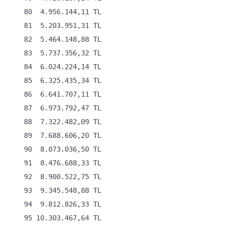
    80  4.956.144,11 TL

    81  5.203.951,31 TL

    82  5.464.148,88 TL

    83  5.737.356,32 TL

    84  6.024.224,14 TL

    85  6.325.435,34 TL

    86  6.641.707,11 TL

    87  6.973.792,47 TL

    88  7.322.482,09 TL

    89  7.688.606,20 TL

    90  8.073.036,50 TL

    91  8.476.688,33 TL

    92  8.900.522,75 TL

    93  9.345.548,88 TL

    94  9.812.826,33 TL

    95 10.303.467,64 TL
