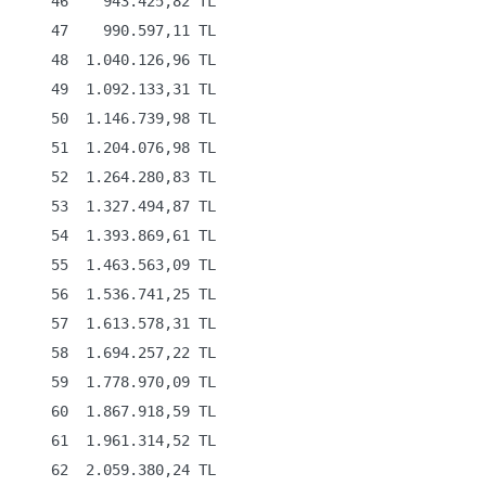
    46    943.425,82 TL

    47    990.597,11 TL

    48  1.040.126,96 TL

    49  1.092.133,31 TL

    50  1.146.739,98 TL

    51  1.204.076,98 TL

    52  1.264.280,83 TL

    53  1.327.494,87 TL

    54  1.393.869,61 TL

    55  1.463.563,09 TL

    56  1.536.741,25 TL

    57  1.613.578,31 TL

    58  1.694.257,22 TL

    59  1.778.970,09 TL

    60  1.867.918,59 TL

    61  1.961.314,52 TL

    62  2.059.380,24 TL
