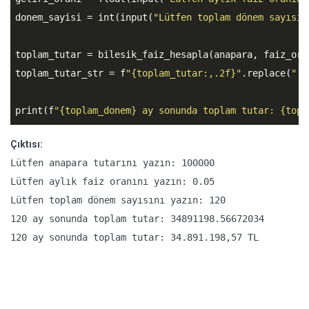
donem_sayisi = int(input(
"Lütfen toplam dönem sayısın
toplam_tutar = bilesik_faiz_hesapla(anapara, faiz_oran
toplam_tutar_str = f
"{toplam_tutar:,.2f}"
.replace(
","
print(f
"{toplam_donem} ay sonunda toplam tutar: {topl
Çıktısı:
Lütfen anapara tutarını yazın: 100000

Lütfen aylık faiz oranını yazın: 0.05

Lütfen toplam dönem sayısını yazın: 120

120 ay sonunda toplam tutar: 34891198.56672034

120 ay sonunda toplam tutar: 34.891.198,57 TL