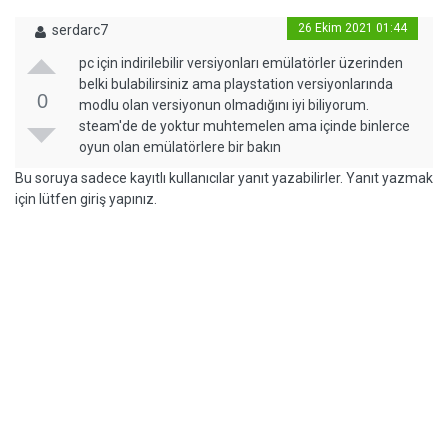
26 Ekim 2021 01:44
serdarc7
pc için indirilebilir versiyonları emülatörler üzerinden
belki bulabilirsiniz ama playstation versiyonlarında
0
modlu olan versiyonun olmadığını iyi biliyorum.
steam'de de yoktur muhtemelen ama içinde binlerce
oyun olan emülatörlere bir bakın
Bu soruya sadece kayıtlı kullanıcılar yanıt yazabilirler. Yanıt yazmak
için lütfen giriş yapınız.