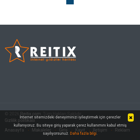
© 2026
Reitix.com
. Tüm Hakları Saklıdır.
İnternet sitemizdeki deneyiminizi iyileştirmek için çerezler
Gizlilik politikası
kullanıyoruz. Bu siteye giriş yaparak çerez kullanımını kabul etmiş
Anasayfa
Makaleler
Giriş
Kayıt
İletişim
Reklam
sayılıyorsunuz.
Daha fazla bilgi
.