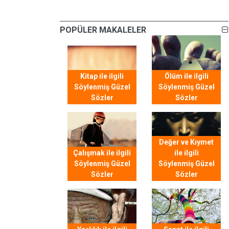
POPÜLER MAKALELER
Kitap ile ilgili
Ölüm ile ilgili
Söylenmiş Güzel
Söylenmiş Güzel
Sözler
Sözler
Değer ve Kıymet
Çalışmak ile ilgili
ile ilgili
Söylenmiş Güzel
Söylenmiş Güzel
Sözler
Sözler