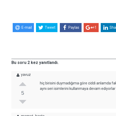
E-mail
Tweet
Paylas
+1
Sha
Bu soru 2 kez yanıtlandı.
yavuz
hiç birisini duymadığıma göre ciddi anlamda f
aynı seri isimlerini kullanmaya devam ediyorlar
5