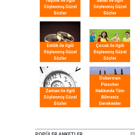
Yaşlılık ile ilgili
Sanat ile ilgili
Söylenmiş Güzel
Söylenmiş Güzel
Sözler
Sözler
Evlilik ile ilgili
Çocuk ile ilgili
Söylenmiş Güzel
Söylenmiş Güzel
Sözler
Sözler
Doberman
Pinscher
Zaman ile ilgili
Hakkında Tüm
Söylenmiş Güzel
Bilmeniz
Sözler
Gerekenler
POPÜLER ANKETLER