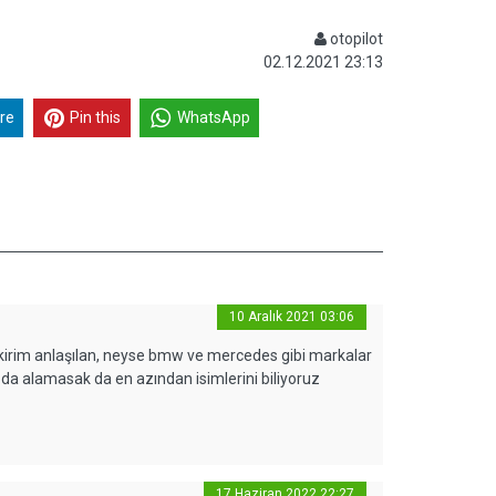
otopilot
02.12.2021 23:13
re
Pin this
WhatsApp
10 Aralık 2021 03:06
akirim anlaşılan, neyse bmw ve mercedes gibi markalar
 da alamasak da en azından isimlerini biliyoruz
17 Haziran 2022 22:27