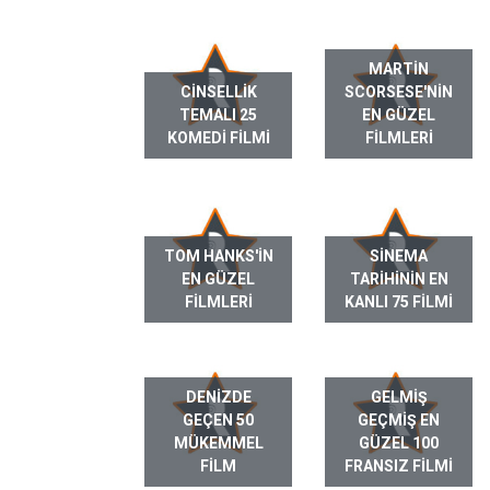
MARTIN
CINSELLIK
SCORSESE'NIN
TEMALI 25
EN GÜZEL
KOMEDI FILMI
FILMLERI
TOM HANKS'IN
SINEMA
EN GÜZEL
TARIHININ EN
FILMLERI
KANLI 75 FILMI
DENIZDE
GELMIŞ
GEÇEN 50
GEÇMIŞ EN
MÜKEMMEL
GÜZEL 100
FILM
FRANSIZ FILMI