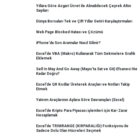
Yıllara Göre Asgari Ücret ile Alınabilecek Çeyrek Altın
Sayıları
Dünya Borsaları Tek ve Çift Yıllar Getiri Karşılaştırmaları
Web Page Blocked Hatası ve Çözümü
iPhone'da Son Aramalar Nasıl Silinir?
Excel'de VBA (Makro) Kullanarak Tüm Sekmelere Grafik
Eklemek
Sell In May And Go Away (Mayıs'ta Sat ve Git) Efsanesi Ne
Kadar Doğru?
Excel'de QR Kodlar Üreterek Araçları ve Notları Takip
Etmek
Yatırım Araçlarının Aylara Göre Davranışları (Excel)
Excel'de Kripto Para Piyasası işlemleri için Kar-Zarar
Hesaplamak
Excel'de TRIMRANGE (KIRPARALIĞI) Fonksiyonu ile
Sadece Dolu Olan Hücreleri Seçmek