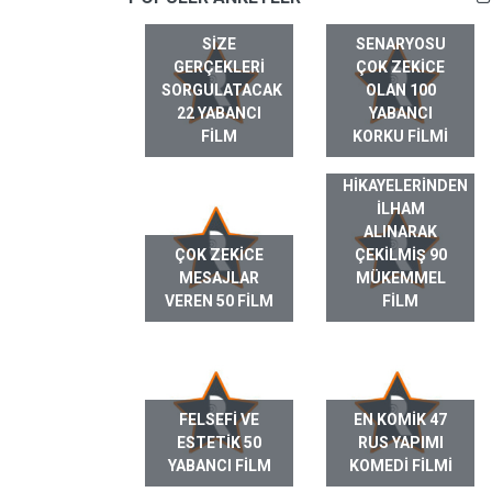
SIZE
SENARYOSU
GERÇEKLERI
ÇOK ZEKICE
SORGULATACAK
OLAN 100
22 YABANCI
YABANCI
FILM
KORKU FILMI
GERÇEK HAYAT
HIKAYELERINDEN
ILHAM
ALINARAK
ÇOK ZEKICE
ÇEKILMIŞ 90
MESAJLAR
MÜKEMMEL
VEREN 50 FILM
FILM
FELSEFI VE
EN KOMIK 47
ESTETIK 50
RUS YAPIMI
YABANCI FILM
KOMEDI FILMI