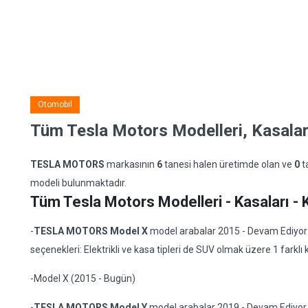
Otomobil
Tüm Tesla Motors Modelleri, Kasaları
TESLA MOTORS
markasının
6
tanesi halen üretimde olan ve
0
t
modeli bulunmaktadır.
Tüm Tesla Motors Modelleri - Kasaları - K
-
TESLA MOTORS Model X
model arabalar 2015 - Devam Ediyor yı
seçenekleri: Elektrikli ve kasa tipleri de SUV olmak üzere 1 farklı 
-Model X (2015 - Bugün)
-
TESLA MOTORS Model Y
model arabalar 2019 - Devam Ediyor yıl