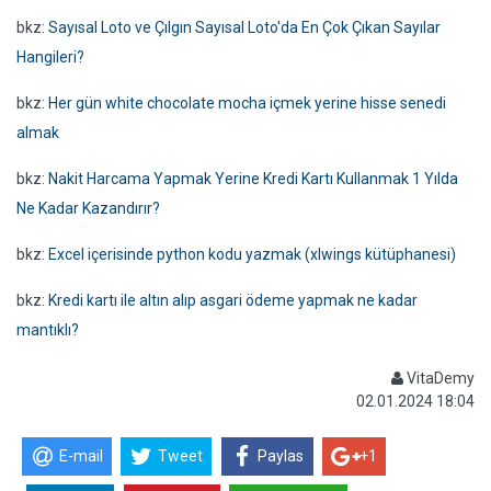
bkz:
Sayısal Loto ve Çılgın Sayısal Loto'da En Çok Çıkan Sayılar
Hangileri?
bkz:
Her gün white chocolate mocha içmek yerine hisse senedi
almak
bkz:
Nakit Harcama Yapmak Yerine Kredi Kartı Kullanmak 1 Yılda
Ne Kadar Kazandırır?
bkz:
Excel içerisinde python kodu yazmak (xlwings kütüphanesi)
bkz:
Kredi kartı ile altın alıp asgari ödeme yapmak ne kadar
mantıklı?
VitaDemy
02.01.2024 18:04
E-mail
Tweet
Paylas
+1