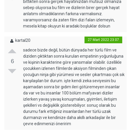
bittikten sonra gerçek hayatınızdan mutsuz olmanıza
sebep oluyorsa bu film ve dizilerin birer gerçek hayat
anlatımı olmadıklarının farkına varmalısınız.
varamıyorsanız da zaten film dizi falan izlemeyin,
mesela kitap okuyun ki aradaki boşluklar dolsun
27 Mart 2022 23:07
kartal20
sadece bizde değil, bütün dünyada her türlü film ve
diziden çıktıktan sonra kurulan empatinin yoğunluğuna
6
ve kişinin karakterine göre yansımalar olabilir. özellikle
çocukken izlenen filmlerde aksiyon filminden çıkan
çocuğun ninja gibi yürümesi ve sesler çıkartması çok sık
karşılaşılan bir durum. işte kendi zeka seviyesini bu
aşamadan sonra bir gıdım ileri götüremeyen insanlar
da var ve bu insanlar 100 bölüm mafyavari diziler
izlerken yavaş yavaş konuşmaları, giyimleri, iletişim
şekilleri vs değişiklik gösterebiliyor. sonuç olarak bu
durumu fark ettiğiniz insanlardan her türlü uzak
durmanızı ve kendinize daha akıllı arkadaşlar ile bir
çevre edinmenizi öneririm