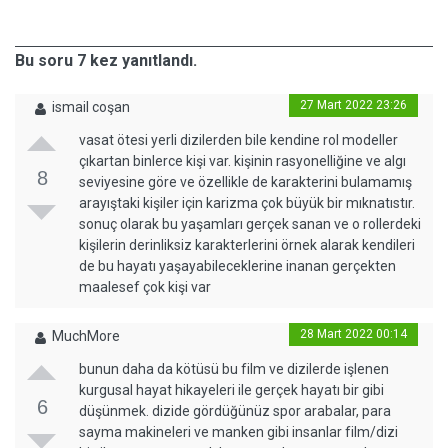
Bu soru 7 kez yanıtlandı.
27 Mart 2022 23:26
ismail coşan
vasat ötesi yerli dizilerden bile kendine rol modeller
çıkartan binlerce kişi var. kişinin rasyonelliğine ve algı
8
seviyesine göre ve özellikle de karakterini bulamamış
arayıştaki kişiler için karizma çok büyük bir mıknatıstır.
sonuç olarak bu yaşamları gerçek sanan ve o rollerdeki
kişilerin derinliksiz karakterlerini örnek alarak kendileri
de bu hayatı yaşayabileceklerine inanan gerçekten
maalesef çok kişi var
28 Mart 2022 00:14
MuchMore
bunun daha da kötüsü bu film ve dizilerde işlenen
kurgusal hayat hikayeleri ile gerçek hayatı bir gibi
6
düşünmek. dizide gördüğünüz spor arabalar, para
sayma makineleri ve manken gibi insanlar film/dizi