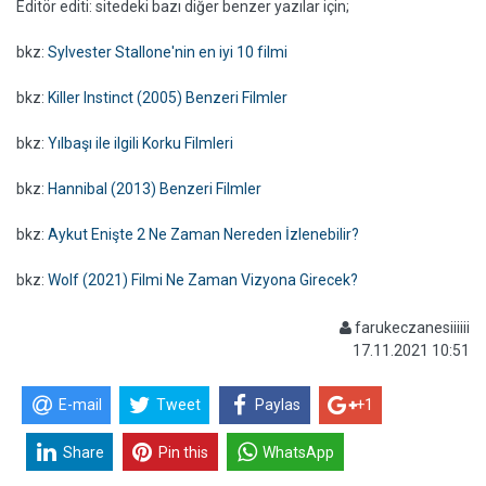
Editör editi: sitedeki bazı diğer benzer yazılar için;
bkz:
Sylvester Stallone'nin en iyi 10 filmi
bkz:
Killer Instinct (2005) Benzeri Filmler
bkz:
Yılbaşı ile ilgili Korku Filmleri
bkz:
Hannibal (2013) Benzeri Filmler
bkz:
Aykut Enişte 2 Ne Zaman Nereden İzlenebilir?
bkz:
Wolf (2021) Filmi Ne Zaman Vizyona Girecek?
farukeczanesiiiiii
17.11.2021 10:51
E-mail
Tweet
Paylas
+1
Share
Pin this
WhatsApp