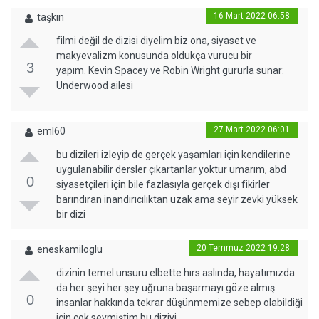
16 Mart 2022 06:58
taşkın
filmi değil de dizisi diyelim biz ona, siyaset ve
makyevalizm konusunda oldukça vurucu bir
3
yapım. Kevin Spacey ve Robin Wright gururla sunar:
Underwood ailesi
27 Mart 2022 06:01
eml60
bu dizileri izleyip de gerçek yaşamları için kendilerine
uygulanabilir dersler çıkartanlar yoktur umarım, abd
0
siyasetçileri için bile fazlasıyla gerçek dışı fikirler
barındıran inandırıcılıktan uzak ama seyir zevki yüksek
bir dizi
20 Temmuz 2022 19:28
eneskamiloglu
dizinin temel unsuru elbette hırs aslında, hayatımızda
da her şeyi her şey uğruna başarmayı göze almış
0
insanlar hakkında tekrar düşünmemize sebep olabildiği
için çok sevmiştim bu diziyi