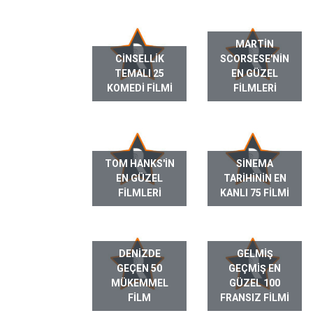
MARTIN
CINSELLIK
SCORSESE'NIN
TEMALI 25
EN GÜZEL
KOMEDI FILMI
FILMLERI
TOM HANKS'IN
SINEMA
EN GÜZEL
TARIHININ EN
FILMLERI
KANLI 75 FILMI
DENIZDE
GELMIŞ
GEÇEN 50
GEÇMIŞ EN
MÜKEMMEL
GÜZEL 100
FILM
FRANSIZ FILMI