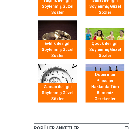
Yaşlılık ile ilgili
Sanat ile ilgili
Söylenmiş Güzel
Söylenmiş Güzel
Sözler
Sözler
Evlilik ile ilgili
Çocuk ile ilgili
Söylenmiş Güzel
Söylenmiş Güzel
Sözler
Sözler
Doberman
Pinscher
Zaman ile ilgili
Hakkında Tüm
Söylenmiş Güzel
Bilmeniz
Sözler
Gerekenler
POPÜLER ANKETLER