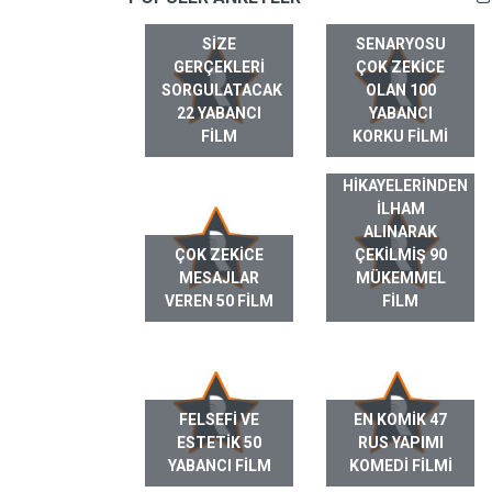
SIZE
SENARYOSU
GERÇEKLERI
ÇOK ZEKICE
SORGULATACAK
OLAN 100
22 YABANCI
YABANCI
FILM
KORKU FILMI
GERÇEK HAYAT
HIKAYELERINDEN
ILHAM
ALINARAK
ÇOK ZEKICE
ÇEKILMIŞ 90
MESAJLAR
MÜKEMMEL
VEREN 50 FILM
FILM
FELSEFI VE
EN KOMIK 47
ESTETIK 50
RUS YAPIMI
YABANCI FILM
KOMEDI FILMI