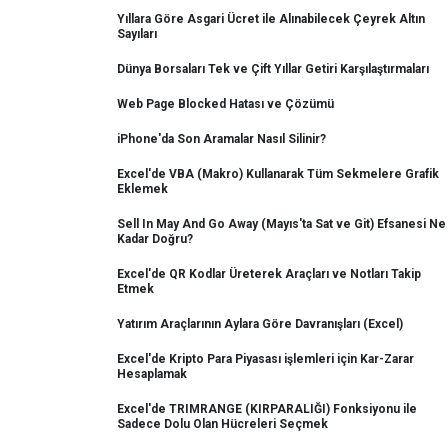
Yıllara Göre Asgari Ücret ile Alınabilecek Çeyrek Altın
Sayıları
Dünya Borsaları Tek ve Çift Yıllar Getiri Karşılaştırmaları
Web Page Blocked Hatası ve Çözümü
iPhone'da Son Aramalar Nasıl Silinir?
Excel'de VBA (Makro) Kullanarak Tüm Sekmelere Grafik
Eklemek
Sell In May And Go Away (Mayıs'ta Sat ve Git) Efsanesi Ne
Kadar Doğru?
Excel'de QR Kodlar Üreterek Araçları ve Notları Takip
Etmek
Yatırım Araçlarının Aylara Göre Davranışları (Excel)
Excel'de Kripto Para Piyasası işlemleri için Kar-Zarar
Hesaplamak
Excel'de TRIMRANGE (KIRPARALIĞI) Fonksiyonu ile
Sadece Dolu Olan Hücreleri Seçmek