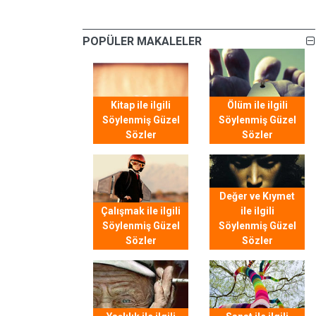
POPÜLER MAKALELER
Kitap ile ilgili
Ölüm ile ilgili
Söylenmiş Güzel
Söylenmiş Güzel
Sözler
Sözler
Değer ve Kıymet
Çalışmak ile ilgili
ile ilgili
Söylenmiş Güzel
Söylenmiş Güzel
Sözler
Sözler