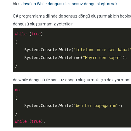
bkz:
Java'da While döngüsü ile sonsuz döngü oluşturmak
C# programlama dilinde de sonsuz döngü oluşturmak için boole
döngüsü oluşturmamız yeterlidir.
while
 (
true
)

{

    System.Console.Write(
"telefonu önce sen kapat
    System.Console.WriteLine(
"Hayır sen kapat"
);

}
do while döngüsü ile sonsuz döngü oluşturmak için de aynı mantık
do
{

    System.Console.Write(
"ben bir papağanım"
);

while
 (
true
);