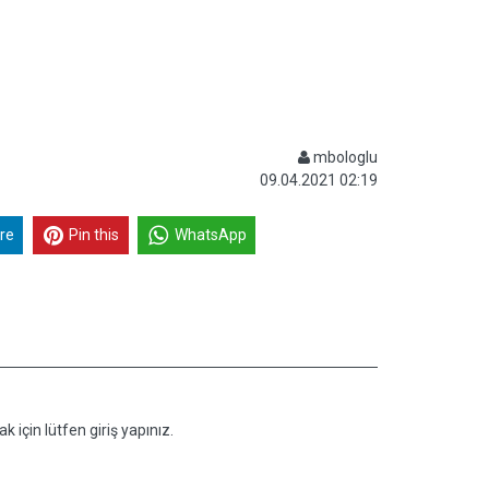
mbologlu
09.04.2021 02:19
re
Pin this
WhatsApp
k için lütfen giriş yapınız.