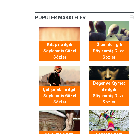
POPÜLER MAKALELER
Kitap ile ilgili
Ölüm ile ilgili
Söylenmiş Güzel
Söylenmiş Güzel
Sözler
Sözler
Değer ve Kıymet
Çalışmak ile ilgili
ile ilgili
Söylenmiş Güzel
Söylenmiş Güzel
Sözler
Sözler