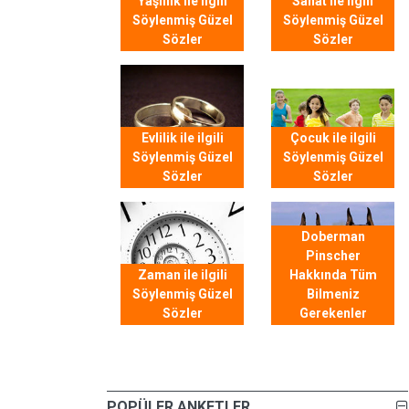
Yaşlılık ile ilgili
Sanat ile ilgili
Söylenmiş Güzel
Söylenmiş Güzel
Sözler
Sözler
Evlilik ile ilgili
Çocuk ile ilgili
Söylenmiş Güzel
Söylenmiş Güzel
Sözler
Sözler
Doberman
Pinscher
Zaman ile ilgili
Hakkında Tüm
Söylenmiş Güzel
Bilmeniz
Sözler
Gerekenler
POPÜLER ANKETLER