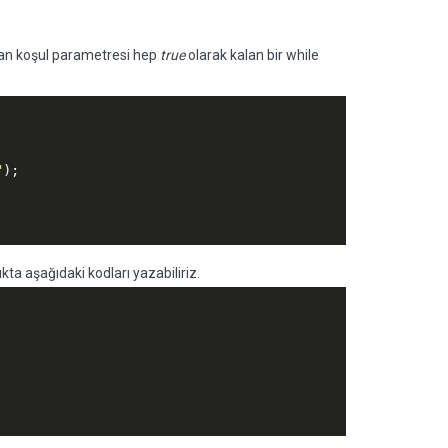
an koşul parametresi hep
true
olarak kalan bir while
"
);

ta aşağıdaki kodları yazabiliriz.