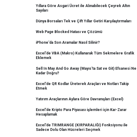
Yıllara Göre Asgari Ücret ile Alınabilecek Çeyrek Altın
Sayıları
Dünya Borsaları Tek ve Çift Yıllar Getiri Karşılaştırmaları
Web Page Blocked Hatası ve Çözümü
iPhone'da Son Aramalar Nasıl Silinir?
Excel'de VBA (Makro) Kullanarak Tüm Sekmelere Grafik
Eklemek
Sell In May And Go Away (Mayıs'ta Sat ve Git) Efsanesi Ne
Kadar Doğru?
Excel'de QR Kodlar Üreterek Araçları ve Notları Takip
Etmek
Yatırım Araçlarının Aylara Göre Davranışları (Excel)
Excel'de Kripto Para Piyasası işlemleri için Kar-Zarar
Hesaplamak
Excel'de TRIMRANGE (KIRPARALIĞI) Fonksiyonu ile
Sadece Dolu Olan Hücreleri Seçmek