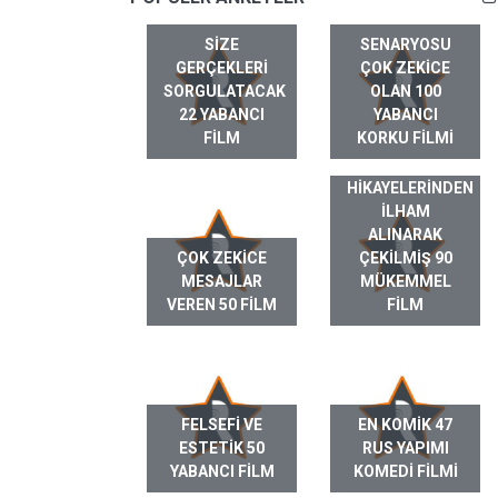
SIZE
SENARYOSU
GERÇEKLERI
ÇOK ZEKICE
SORGULATACAK
OLAN 100
22 YABANCI
YABANCI
FILM
KORKU FILMI
GERÇEK HAYAT
HIKAYELERINDEN
ILHAM
ALINARAK
ÇOK ZEKICE
ÇEKILMIŞ 90
MESAJLAR
MÜKEMMEL
VEREN 50 FILM
FILM
FELSEFI VE
EN KOMIK 47
ESTETIK 50
RUS YAPIMI
YABANCI FILM
KOMEDI FILMI