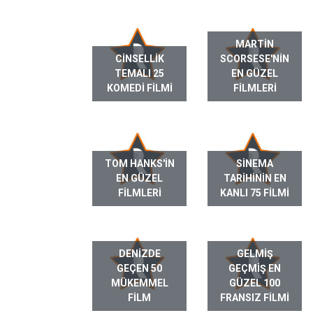
MARTIN
CINSELLIK
SCORSESE'NIN
TEMALI 25
EN GÜZEL
KOMEDI FILMI
FILMLERI
TOM HANKS'IN
SINEMA
EN GÜZEL
TARIHININ EN
FILMLERI
KANLI 75 FILMI
DENIZDE
GELMIŞ
GEÇEN 50
GEÇMIŞ EN
MÜKEMMEL
GÜZEL 100
FILM
FRANSIZ FILMI