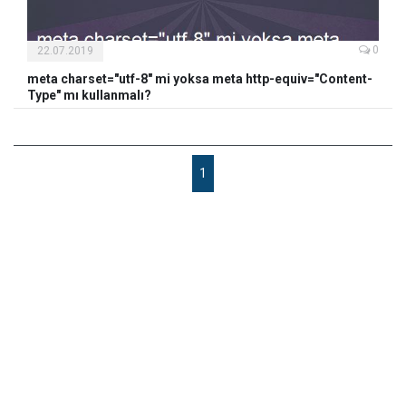
0
22.07.2019
meta charset="utf-8" mi yoksa meta http-equiv="Content-
Type" mı kullanmalı?
1