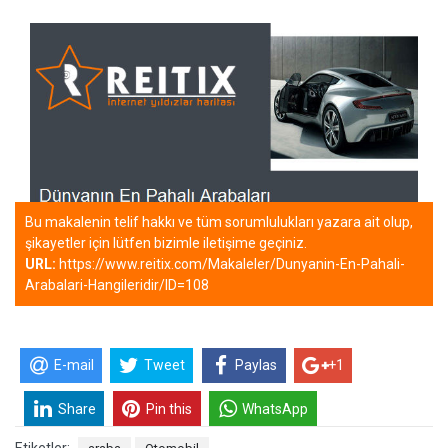
Bu makalenin telif hakkı ve tüm sorumlulukları yazara ait olup,
şikayetler için lütfen bizimle iletişime geçiniz.
URL:
https://www.reitix.com/Makaleler/Dunyanin-En-Pahali-
Arabalari-Hangileridir/ID=108
E-mail
Tweet
Paylas
+1
Share
Pin this
WhatsApp