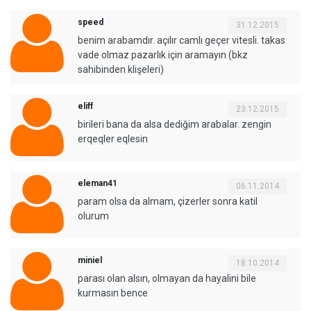
speed
31.12.2015
benim arabamdır. açılır camlı geçer vitesli. takas
vade olmaz pazarlık için aramayın (bkz
sahibinden klişeleri)
eliff
23.12.2015
birileri bana da alsa dediğim arabalar. zengin
erqeqler eqlesin
eleman41
06.11.2014
param olsa da almam, çizerler sonra katil
olurum
miniel
18.10.2014
parası olan alsın, olmayan da hayalini bile
kurmasın bence