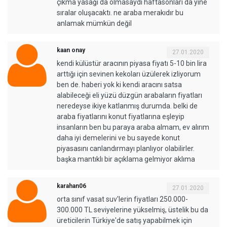
çıkma yasağı da olmasaydı haftasonları da yine
sıralar oluşacaktı. ne araba merakıdır bu
anlamak mümkün değil
kaan onay
27.01.2020
kendi külüstür aracının piyasa fiyatı 5-10 bin lira
arttığı için sevinen kekoları üzülerek izliyorum
ben de. haberi yok ki kendi aracını satsa
alabileceği eli yüzü düzgün arabaların fiyatları
neredeyse ikiye katlanmış durumda. belki de
araba fiyatlarını konut fiyatlarına eşleyip
insanların ben bu paraya araba almam, ev alırım
daha iyi demelerini ve bu sayede konut
piyasasını canlandırmayı planlıyor olabilirler.
başka mantıklı bir açıklama gelmiyor aklıma
karahan06
27.01.2020
orta sınıf vasat suv'lerin fiyatları 250.000-
300.000 TL seviyelerine yükselmiş, üstelik bu da
üreticilerin Türkiye'de satış yapabilmek için