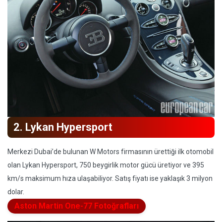
2. Lykan Hypersport
Merkezi Dubai’de bulunan W Motors firmasının ürettiği ilk otomobil
olan Lykan Hypersport, 750 beygirlik motor gücü üretiyor ve 395
km/s maksimum hıza ulaşabiliyor. Satış fiyatı ise yaklaşık 3 milyon
dolar.
Aston Martin One-77 Fotoğrafları