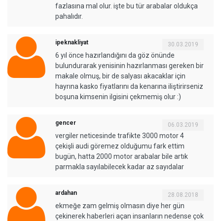
fazlasına mal olur. işte bu tür arabalar oldukça
pahalıdır.
ipeknakliyat
30.03.2019
6 yıl önce hazırlandığını da göz önünde
bulundurarak yenisinin hazırlanması gereken bir
makale olmuş, bir de salyası akacaklar için
hayrına kasko fiyatlarını da kenarına iliştirirseniz
boşuna kimsenin ilgisini çekmemiş olur :)
gencer
06.03.2019
vergiler neticesinde trafikte 3000 motor 4
çekişli audi göremez olduğumu fark ettim
bugün, hatta 2000 motor arabalar bile artık
parmakla sayılabilecek kadar az sayıdalar
ardahan
28.08.2018
ekmeğe zam gelmiş olmasın diye her gün
çekinerek haberleri açan insanların nedense çok