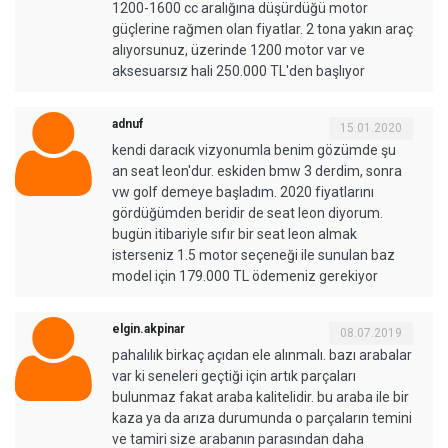
1200-1600 cc aralığına düşürdüğü motor
güçlerine rağmen olan fiyatlar. 2 tona yakın araç
alıyorsunuz, üzerinde 1200 motor var ve
aksesuarsız hali 250.000 TL'den başlıyor
adnuf
15.01.2020
kendi daracık vizyonumla benim gözümde şu
an seat leon'dur. eskiden bmw 3 derdim, sonra
vw golf demeye başladım. 2020 fiyatlarını
gördüğümden beridir de seat leon diyorum.
bugün itibariyle sıfır bir seat leon almak
isterseniz 1.5 motor seçeneği ile sunulan baz
model için 179.000 TL ödemeniz gerekiyor
elgin.akpinar
08.07.2019
pahalılık birkaç açıdan ele alınmalı. bazı arabalar
var ki seneleri geçtiği için artık parçaları
bulunmaz fakat araba kalitelidir. bu araba ile bir
kaza ya da arıza durumunda o parçaların temini
ve tamiri size arabanın parasından daha