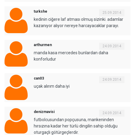
turkshe
25.09.2014
kedinin ciğere laf atması olmuş sizinki. adamlar
kazanıyor alıyor nereye harcayacaklar parayı.
arthurmen
24.09.2014
manda kasa mercedes bunlardan daha
konforludur
can03
24.09.2014
uçak alırım daha iyi
denizmavisi
24.09.2014
futbolcusundan popçusuna, mankeninden
hırsızına kadar her türlü dingilin sahip olduğu
oturgaçlı götürgeçlerdir.