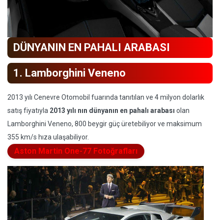
DÜNYANIN EN PAHALI ARABASI
1.
Lamborghini Veneno
2013 yılı Cenevre Otomobil fuarında tanıtılan ve 4 milyon dolarlık
satış fiyatıyla
2013 yılı nın dünyanın en pahalı arabası
olan
Lamborghini Veneno, 800 beygir güç üretebiliyor ve maksimum
355 km/s hıza ulaşabiliyor.
Aston Martin One-77 Fotoğrafları