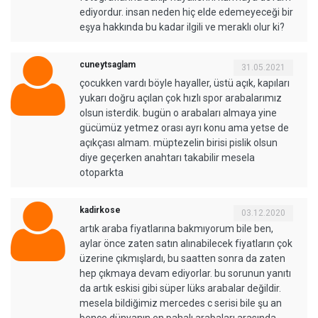
ediyordur. insan neden hiç elde edemeyeceği bir
eşya hakkında bu kadar ilgili ve meraklı olur ki?
cuneytsaglam
31.05.2021
çocukken vardı böyle hayaller, üstü açık, kapıları
yukarı doğru açılan çok hızlı spor arabalarımız
olsun isterdik. bugün o arabaları almaya yine
gücümüz yetmez orası ayrı konu ama yetse de
açıkçası almam. müptezelin birisi pislik olsun
diye geçerken anahtarı takabilir mesela
otoparkta
kadirkose
03.12.2020
artık araba fiyatlarına bakmıyorum bile ben,
aylar önce zaten satın alınabilecek fiyatların çok
üzerine çıkmışlardı, bu saatten sonra da zaten
hep çıkmaya devam ediyorlar. bu sorunun yanıtı
da artık eskisi gibi süper lüks arabalar değildir.
mesela bildiğimiz mercedes c serisi bile şu an
bence dünyanın en pahalı arabaları arasında.