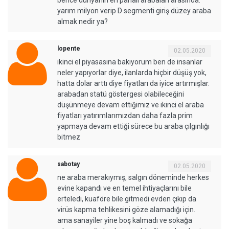
yarım milyon verip D segmenti giriş düzey araba
almak nedir ya?
lopente
02.05.2020
ikinci el piyasasına bakıyorum ben de insanlar
neler yapıyorlar diye, ilanlarda hiçbir düşüş yok,
hatta dolar arttı diye fiyatları da iyice artırmışlar.
arabadan statü göstergesi olabileceğini
düşünmeye devam ettiğimiz ve ikinci el araba
fiyatları yatırımlarımızdan daha fazla prim
yapmaya devam ettiği sürece bu araba çılgınlığı
bitmez
sabotay
02.05.2020
ne araba merakıymış, salgın döneminde herkes
evine kapandı ve en temel ihtiyaçlarını bile
erteledi, kuaföre bile gitmedi evden çıkıp da
virüs kapma tehlikesini göze alamadığı için.
ama sanayiler yine boş kalmadı ve sokağa