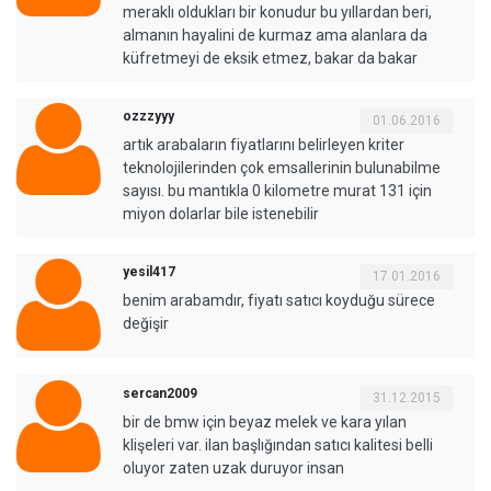
meraklı oldukları bir konudur bu yıllardan beri,
almanın hayalini de kurmaz ama alanlara da
küfretmeyi de eksik etmez, bakar da bakar
ozzzyyy
01.06.2016
artık arabaların fiyatlarını belirleyen kriter
teknolojilerinden çok emsallerinin bulunabilme
sayısı. bu mantıkla 0 kilometre murat 131 için
miyon dolarlar bile istenebilir
yesil417
17.01.2016
benim arabamdır, fiyatı satıcı koyduğu sürece
değişir
sercan2009
31.12.2015
bir de bmw için beyaz melek ve kara yılan
klişeleri var. ilan başlığından satıcı kalitesi belli
oluyor zaten uzak duruyor insan