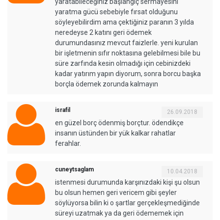
yaratabileceğiniz başlangıç sermayesini
yaratma gücü sebebiyle fırsat olduğunu
söyleyebilirdim ama çektiğiniz paranın 3 yılda
neredeyse 2 katını geri ödemek
durumundasınız mevcut faizlerle. yeni kurulan
bir işletmenin sıfır noktasına gelebilmesi bile bu
süre zarfında kesin olmadığı için cebinizdeki
kadar yatırım yapın diyorum, sonra borcu başka
borçla ödemek zorunda kalmayın
israfil
26.09.2018
en güzel borç ödenmiş borçtur. ödendikçe
insanın üstünden bir yük kalkar rahatlar
ferahlar.
cuneytsaglam
10.04.2018
istenmesi durumunda karşınızdaki kişi şu olsun
bu olsun hemen geri vericem gibi şeyler
söylüyorsa bilin ki o şartlar gerçekleşmediğinde
süreyi uzatmak ya da geri ödememek için