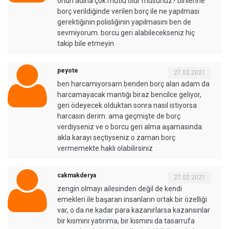
onun adına çok mutlu olur musunuz? birilerine
borç verildiğinde verilen borç ile ne yapılması
gerektiğinin polisliğinin yapılmasını ben de
sevmiyorum. borcu geri alabilecekseniz hiç
takip bile etmeyin
peyote
27.02.2021
ben harcamıyorsam benden borç alan adam da
harcamayacak mantığı biraz bencilce geliyor,
geri ödeyecek olduktan sonra nasıl istiyorsa
harcasın derim. ama geçmişte de borç
verdiyseniz ve o borcu geri alma aşamasında
akla karayı seçtiyseniz o zaman borç
vermemekte haklı olabilirsiniz
cakmakderya
27.02.2021
zengin olmayı ailesinden değil de kendi
emekleri ile başaran insanların ortak bir özelliği
var, o da ne kadar para kazanırlarsa kazansınlar
bir kısmını yatırıma, bir kısmını da tasarrufa