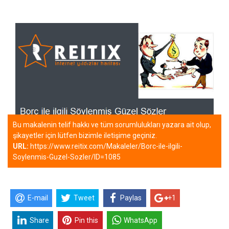
Bu makalenin telif hakkı ve tüm sorumlulukları yazara ait olup,
şikayetler için lütfen bizimle iletişime geçiniz.
URL:
https://www.reitix.com/Makaleler/Borc-ile-ilgili-
Soylenmis-Guzel-Sozler/ID=1085
E-mail
Tweet
Paylas
+1
Share
Pin this
WhatsApp