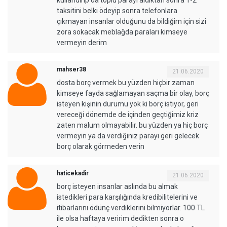
taksitini belki ödeyip sonra telefonlara
çıkmayan insanlar olduğunu da bildiğim için sizi
zora sokacak meblağda paraları kimseye
vermeyin derim
mahser38
21.06.2020
dosta borç vermek bu yüzden hiçbir zaman
kimseye fayda sağlamayan saçma bir olay, borç
isteyen kişinin durumu yok ki borç istiyor, geri
vereceği dönemde de içinden geçtiğimiz kriz
zaten malum olmayabilir. bu yüzden ya hiç borç
vermeyin ya da verdiğiniz parayı geri gelecek
borç olarak görmeden verin
haticekadir
21.06.2020
borç isteyen insanlar aslında bu almak
istedikleri para karşılığında kredibilitelerini ve
itibarlarını ödünç verdiklerini bilmiyorlar. 100 TL
ile olsa haftaya veririm dedikten sonra o