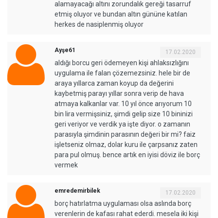
alamayacağı altını zorundalık gereği tasarruf
etmiş oluyor ve bundan altın gününe katılan
herkes de nasiplenmiş oluyor
Ayşe61
17.02.2020
aldığı borcu geri ödemeyen kişi ahlaksızlığını
uygulama ile falan çözemezsiniz. hele bir de
araya yıllarca zaman koyup da değerini
kaybetmiş parayı yıllar sonra verip de hava
atmaya kalkanlar var. 10 yıl önce arıyorum 10
bin lira vermişsiniz, şimdi gelip size 10 bininizi
geri veriyor ve verdik ya işte diyor. o zamanın
parasıyla şimdinin parasının değeri bir mi? faiz
işletseniz olmaz, dolar kuru ile çarpsanız zaten
para pul olmuş. bence artık en iyisi döviz ile borç
vermek
emredemirbilek
17.02.2020
borç hatırlatma uygulaması olsa aslında borç
verenlerin de kafası rahat ederdi. mesela iki kişi