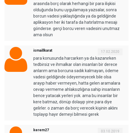
arasında borç olarak herhangi bir para ilişkisi
olduğunda bunu uygulamaya yazsalar, sonra
borcun vadesi yaklaştığında ya da geldiğinde
aplikasyon her iki tarafa da hatırlatma mesajı
gönderse. gerçi borcu veren vadesini unutmaz
ama olsun
ismaillkarat
17.02.2020
para konusunda harcarken ya da kazanırken
tedbirsiz ve ihmalkar olan insanları bir derece
anlarım ama borcuna sadık kalmayan, ödeme
vadesi geldiğinde ödeyemeyecek bile olsa
arayıp haber vermeyen, hatta gelen aramalara
cevap vermeme ahlaksızlığına sahip insanların
bence yatacak yerleri yok. ama bu insanlar bir
kere batmaz, dönüp dolaşıp yine para diye
gelirler. o zaman da borç verecek kişinin aklını
toplayıp hayır demeyi bilmesi gerek
kerem27
03.10.2019