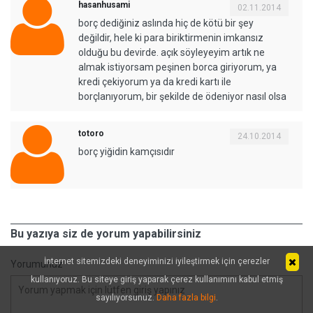
hasanhusami
02.11.2014
borç dediğiniz aslında hiç de kötü bir şey
değildir, hele ki para biriktirmenin imkansız
olduğu bu devirde. açık söyleyeyim artık ne
almak istiyorsam peşinen borca giriyorum, ya
kredi çekiyorum ya da kredi kartı ile
borçlanıyorum, bir şekilde de ödeniyor nasıl olsa
totoro
24.10.2014
borç yiğidin kamçısıdır
Bu yazıya siz de yorum yapabilirsiniz
İnternet sitemizdeki deneyiminizi iyileştirmek için çerezler
Yorumunuz
kullanıyoruz. Bu siteye giriş yaparak çerez kullanımını kabul etmiş
sayılıyorsunuz.
Daha fazla bilgi
.