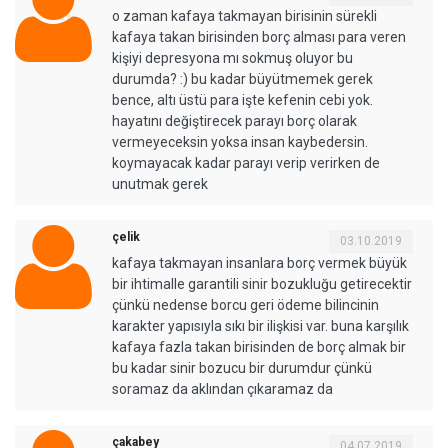
o zaman kafaya takmayan birisinin sürekli
kafaya takan birisinden borç alması para veren
kişiyi depresyona mı sokmuş oluyor bu
durumda? :) bu kadar büyütmemek gerek
bence, altı üstü para işte kefenin cebi yok.
hayatını değiştirecek parayı borç olarak
vermeyeceksin yoksa insan kaybedersin.
koymayacak kadar parayı verip verirken de
unutmak gerek
çelik
03.10.2019
kafaya takmayan insanlara borç vermek büyük
bir ihtimalle garantili sinir bozukluğu getirecektir
çünkü nedense borcu geri ödeme bilincinin
karakter yapısıyla sıkı bir ilişkisi var. buna karşılık
kafaya fazla takan birisinden de borç almak bir
bu kadar sinir bozucu bir durumdur çünkü
soramaz da aklından çıkaramaz da
çakabey
04.07.2019