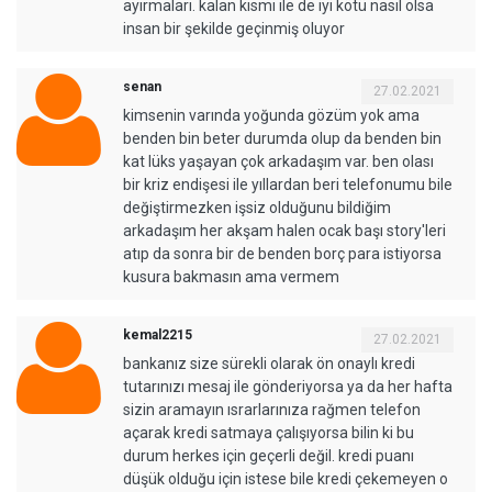
ayırmaları. kalan kısmı ile de iyi kötü nasıl olsa
insan bir şekilde geçinmiş oluyor
senan
27.02.2021
kimsenin varında yoğunda gözüm yok ama
benden bin beter durumda olup da benden bin
kat lüks yaşayan çok arkadaşım var. ben olası
bir kriz endişesi ile yıllardan beri telefonumu bile
değiştirmezken işsiz olduğunu bildiğim
arkadaşım her akşam halen ocak başı story'leri
atıp da sonra bir de benden borç para istiyorsa
kusura bakmasın ama vermem
kemal2215
27.02.2021
bankanız size sürekli olarak ön onaylı kredi
tutarınızı mesaj ile gönderiyorsa ya da her hafta
sizin aramayın ısrarlarınıza rağmen telefon
açarak kredi satmaya çalışıyorsa bilin ki bu
durum herkes için geçerli değil. kredi puanı
düşük olduğu için istese bile kredi çekemeyen o