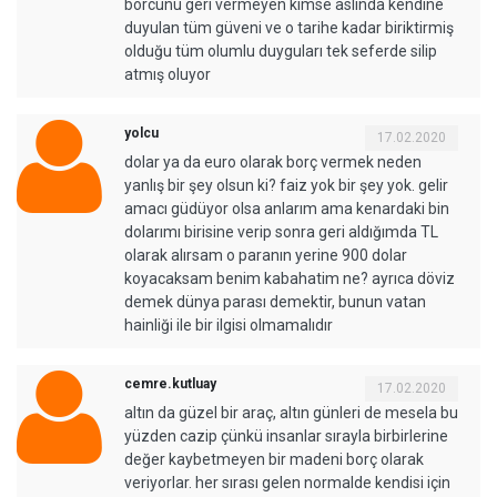
borcunu geri vermeyen kimse aslında kendine
duyulan tüm güveni ve o tarihe kadar biriktirmiş
olduğu tüm olumlu duyguları tek seferde silip
atmış oluyor
yolcu
17.02.2020
dolar ya da euro olarak borç vermek neden
yanlış bir şey olsun ki? faiz yok bir şey yok. gelir
amacı güdüyor olsa anlarım ama kenardaki bin
dolarımı birisine verip sonra geri aldığımda TL
olarak alırsam o paranın yerine 900 dolar
koyacaksam benim kabahatim ne? ayrıca döviz
demek dünya parası demektir, bunun vatan
hainliği ile bir ilgisi olmamalıdır
cemre.kutluay
17.02.2020
altın da güzel bir araç, altın günleri de mesela bu
yüzden cazip çünkü insanlar sırayla birbirlerine
değer kaybetmeyen bir madeni borç olarak
veriyorlar. her sırası gelen normalde kendisi için