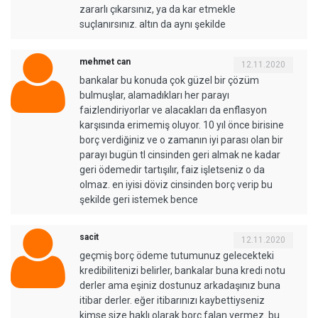
zararlı çıkarsınız, ya da kar etmekle
suçlanırsınız. altın da aynı şekilde
mehmet can
12.11.2020
bankalar bu konuda çok güzel bir çözüm
bulmuşlar, alamadıkları her parayı
faizlendiriyorlar ve alacakları da enflasyon
karşısında erimemiş oluyor. 10 yıl önce birisine
borç verdiğiniz ve o zamanın iyi parası olan bir
parayı bugün tl cinsinden geri almak ne kadar
geri ödemedir tartışılır, faiz işletseniz o da
olmaz. en iyisi döviz cinsinden borç verip bu
şekilde geri istemek bence
sacit
12.11.2020
geçmiş borç ödeme tutumunuz gelecekteki
kredibilitenizi belirler, bankalar buna kredi notu
derler ama eşiniz dostunuz arkadaşınız buna
itibar derler. eğer itibarınızı kaybettiyseniz
kimse size haklı olarak borç falan vermez. bu