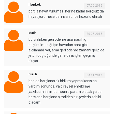
hburkek
07.06.2015
borçla hayat yürümez. her ne kadar borçsuz da
hayat yürümese de. insan önce huzurlu olmalı.
statik
30.05.2015
borç alırken geri ödeme aşaması hiç
düşünülmediği için havadan para gibi
algılanabiliyor, ama geri ödeme zamanı gelip de
jeton düştüğünde genelde iş işten geçmiş
oluyor
hurufi
04.11.2014
ben de borçlanarak birikim yapma kanısına
vardım sonunda, ya bireysel emekliliğe
yazılıcam 55'imden sonra param olacak ya da
borçlana borçlana şimdiden bir şeylerin sahibi
olacam