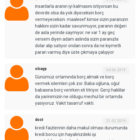
insanlarla aranın iyi kalmasını istiyorsan bu
devirde olsa da yok diyeceksin borç
vermeyeceksin. maalesef kimse sizin paranızın
hakkını sizin kadar savunmuyor, paranın değeri
de asla yerinde saymıyor. ne var 1 ay geç
versem diyen adam aslında sizin paranızla
dolar alıp satıyor ondan sonra da ne kıymetli
paran varmış diye üste çıkmaya çalışıyor
olcayp
04.06.2019
Günümüz ortamında borç almak ve borç
vermek islemleri çok zor. Baba oğluna, oğul
babasına borç verirken eli titriyor. Gerçi haklilar
da yarinimizin ne oldugu mechul bir ortamda
yasiyoruz. Vakit tasarruf vakti.
dost
21.02.2019
kredi faizlerinin daha makul olması durumunda
kredi borcu için hayalinizdeki işi