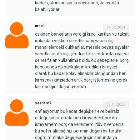
kadar çok insan var ki ancak borç ile ayakta
kalabiliyorlar
arsal
27.02.2021
eskiden bankaların verdiği kredi kartları ve taksit
imkanları yokken senetle satış yaparmış
mahallelerdeki dükkanlar, mesela beyaz eşyalar
senetle satılırmış. şimdi artık kredi kartları var ve
senet falan kullanılmaz oldu bu sebeplerle. borç
konusunda da bankaların kredileri bireysel
olarak bu kadar kolay alınabilir olduğundan beri
kimsenin kimseden artık borç istemesine gerek
kalmadığını düşünüyorum
serdarc7
13.11.2020
enflasyonun bu kadar değişken eve belirsiz
olduğu bir ortamda ben kimseden borç da
isteyemem borç da veremem. döviz verseniz
bu sefer alacağınız paranın değeri bir tarafa
doğru mutlaka değişeceği için sonunda ya