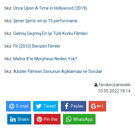
bkz:
Once Upon A Time in Hollywood (2019)
bkz:
Şener Şen'in en iyi 15 performansı
bkz:
Gelmiş Geçmiş En İyi Türk Korku Filmleri
bkz:
Fit (2010) Benzeri Filmler
bkz:
Matrix 4'te Morpheus Neden Yok?
bkz:
Azizler Filminin Sonunun Açıklaması ve Sorular
farukeczanesiiiiii
10.05.2022 18:14
E-mail
Tweet
Paylas
+1
Share
Pin this
WhatsApp