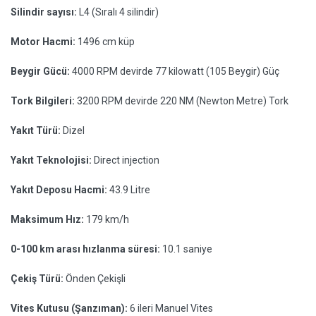
Silindir sayısı:
L4 (Sıralı 4 silindir)
Motor Hacmi:
1496 cm küp
Beygir Gücü:
4000 RPM devirde 77 kilowatt (105 Beygir) Güç
Tork Bilgileri:
3200 RPM devirde 220 NM (Newton Metre) Tork
Yakıt Türü:
Dizel
Yakıt Teknolojisi:
Direct injection
Yakıt Deposu Hacmi:
43.9 Litre
Maksimum Hız:
179 km/h
0-100 km arası hızlanma süresi:
10.1 saniye
Çekiş Türü:
Önden Çekişli
Vites Kutusu (Şanzıman):
6 ileri Manuel Vites