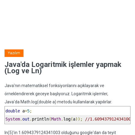
Yazılım
Java'da Logaritmik işlemler yapmak
(Log ve Ln)
Java'nın matematiksel fonksiyonlarını açıklayarak ve
örneklendirerek geceye başlıyoruz. Logaritmik işlemler,
Java'da Math.log(double a) metodu kullanılarak yapılırlar.
double
 a
=
5
;
System
.
out
.
println
(
Math
.
log
(
a
));
//1.6094379124341003
ln(5)'in 1.6094379124341003 olduğunu google'dan da teyit