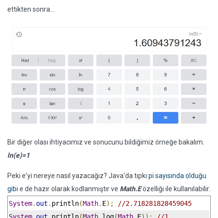
ettikten sonra...
Bir diğer olası ihtiyacımız ve sonucunu bildiğimiz örneğe bakalım.
ln(e)=1
Peki e'yi nereye nasıl yazacağız? Java'da tıpkı
pi sayısında olduğu
gibi
e de hazır olarak kodlanmıştır ve
Math.E
özelliği ile kullanılabilir.
System
.
out
.
println
(
Math
.
E
);
//2.718281828459045
System
.
out
.
println
(
Math
.
log
(
Math
.
E
));
//1