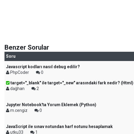
Benzer Sorular
Soru
Javascript kodları nasıl debug edilir?
PhpCoder
0
target="_blank" ile target="_new" arasındaki fark nedir? (Html)
dağhan
2
Jupyter Notebook'ta Yorum Eklemek (Python)
m.cengiz
0
JavaScript ile sınav notundan harf notunu hesaplamak
utku33
1