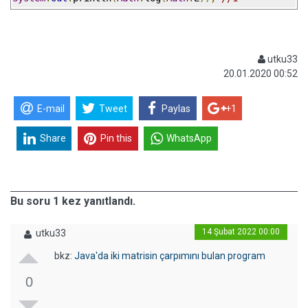
utku33
20.01.2020 00:52
E-mail
Tweet
Paylas
+1
Share
Pin this
WhatsApp
Bu soru 1 kez yanıtlandı.
14 Şubat 2022 00:00
utku33
bkz:
Java'da iki matrisin çarpımını bulan program
0