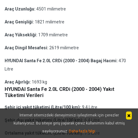
Araç Uzunluğu:
4501 milimetre
Araç Genişliği:
1821 milimetre
Araç Yüksekliği:
1709 milimetre
Araç Dingil Mesafesi:
2619 milimetre
HYUNDAI Santa Fe 2.0L CRDi (2000 - 2004) Bagaj Hacmi:
470
Litre
Araç Ağırlığı:
1693 kg
HYUNDAI Santa Fe 2.0L CRDi (2000 - 2004) Yakıt
Tüketimi Verileri
Şehir içi yakıt tüketimi (Litre/100 km):
9.4 Litre
İnternet sitemizdeki deneyiminizi iyileştirmek için çerezler
Şehir dışı yakıt tüketimi (Litre/100 km):
6.4 Litre
kullanıyoruz. Bu siteye giriş yaparak çerez kullanımını kabul etmiş
sayılıyorsunuz.
Daha fazla bilgi
.
Ortalama yakıt tüketimi (Litre/100 km):
7.5 Litre