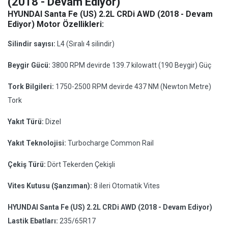
(2018 - Devam Ediyor)
HYUNDAI Santa Fe (US) 2.2L CRDi AWD (2018 - Devam
Ediyor) Motor Özellikleri:
Silindir sayısı:
L4 (Sıralı 4 silindir)
Beygir Gücü:
3800 RPM devirde 139.7 kilowatt (190 Beygir) Güç
Tork Bilgileri:
1750-2500 RPM devirde 437 NM (Newton Metre)
Tork
Yakıt Türü:
Dizel
Yakıt Teknolojisi:
Turbocharge Common Rail
Çekiş Türü:
Dört Tekerden Çekişli
Vites Kutusu (Şanzıman):
8 ileri Otomatik Vites
HYUNDAI Santa Fe (US) 2.2L CRDi AWD (2018 - Devam Ediyor)
Lastik Ebatları:
235/65R17