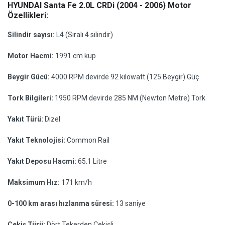
HYUNDAI Santa Fe 2.0L CRDi (2004 - 2006) Motor
Özellikleri:
Silindir sayısı:
L4 (Sıralı 4 silindir)
Motor Hacmi:
1991 cm küp
Beygir Gücü:
4000 RPM devirde 92 kilowatt (125 Beygir) Güç
Tork Bilgileri:
1950 RPM devirde 285 NM (Newton Metre) Tork
Yakıt Türü:
Dizel
Yakıt Teknolojisi:
Common Rail
Yakıt Deposu Hacmi:
65.1 Litre
Maksimum Hız:
171 km/h
0-100 km arası hızlanma süresi:
13 saniye
Çekiş Türü:
Dört Tekerden Çekişli