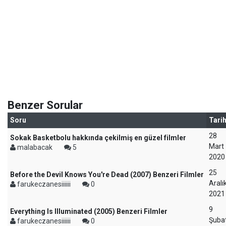
Benzer Sorular
Soru
Tari
28
Sokak Basketbolu hakkında çekilmiş en güzel filmler
Mart
malabacak
5
2020
25
Before the Devil Knows You're Dead (2007) Benzeri Filmler
Aralı
farukeczanesiiiiii
0
2021
9
Everything Is Illuminated (2005) Benzeri Filmler
Şuba
farukeczanesiiiiii
0