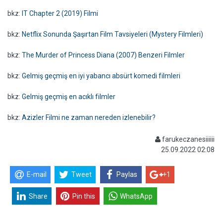
bkz:
IT Chapter 2 (2019) Filmi
bkz:
Netflix Sonunda Şaşırtan Film Tavsiyeleri (Mystery Filmleri)
bkz:
The Murder of Princess Diana (2007) Benzeri Filmler
bkz:
Gelmiş geçmiş en iyi yabancı absürt komedi filmleri
bkz:
Gelmiş geçmiş en acıklı filmler
bkz:
Azizler Filmi ne zaman nereden izlenebilir?
farukeczanesiiiiii
25.09.2022 02:08
E-mail
Tweet
Paylas
+1
Share
Pin this
WhatsApp