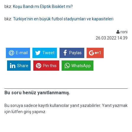
bkz:
Koşu Bandı mı Eliptik Bisiklet mi?
bkz:
Türkiye'nin en büyük futbol stadyumları ve kapasiteleri
roni
26.03.2022 14:39
E-mail
Tweet
Paylas
+1
Share
Pin this
WhatsApp
Bu soru henüz yanıtlanmamış.
Bu soruya sadece kayıtlı kullanıcılar yanıt yazabilirler. Yanıt yazmak
için lütfen giriş yapınız.