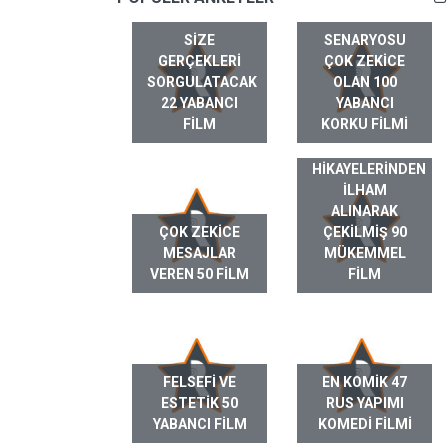
SIZE
SENARYOSU
GERÇEKLERI
ÇOK ZEKICE
SORGULATACAK
OLAN 100
22 YABANCI
YABANCI
FILM
KORKU FILMI
GERÇEK HAYAT
HIKAYELERINDEN
ILHAM
ALINARAK
ÇOK ZEKICE
ÇEKILMIŞ 90
MESAJLAR
MÜKEMMEL
VEREN 50 FILM
FILM
FELSEFI VE
EN KOMIK 47
ESTETIK 50
RUS YAPIMI
YABANCI FILM
KOMEDI FILMI