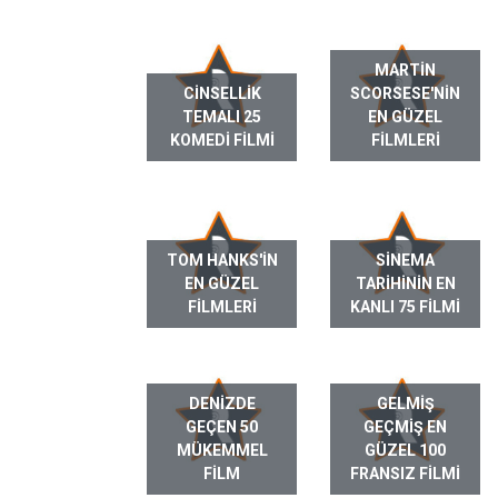
MARTIN
CINSELLIK
SCORSESE'NIN
TEMALI 25
EN GÜZEL
KOMEDI FILMI
FILMLERI
TOM HANKS'IN
SINEMA
EN GÜZEL
TARIHININ EN
FILMLERI
KANLI 75 FILMI
DENIZDE
GELMIŞ
GEÇEN 50
GEÇMIŞ EN
MÜKEMMEL
GÜZEL 100
FILM
FRANSIZ FILMI