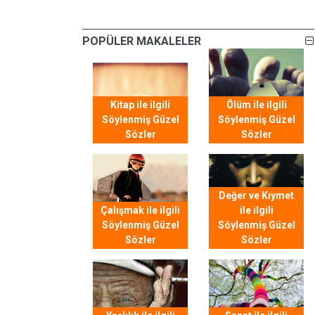
POPÜLER MAKALELER
Kitap ile ilgili
Ölüm ile ilgili
Söylenmiş Güzel
Söylenmiş Güzel
Sözler
Sözler
Değer ve Kıymet
Çalışmak ile ilgili
ile ilgili
Söylenmiş Güzel
Söylenmiş Güzel
Sözler
Sözler