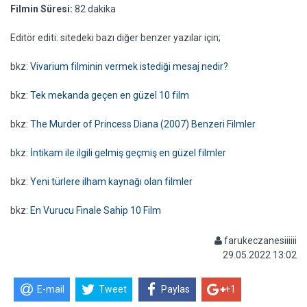
Filmin Süresi:
82 dakika
Editör editi: sitedeki bazı diğer benzer yazılar için;
bkz:
Vivarium filminin vermek istediği mesaj nedir?
bkz:
Tek mekanda geçen en güzel 10 film
bkz:
The Murder of Princess Diana (2007) Benzeri Filmler
bkz:
İntikam ile ilgili gelmiş geçmiş en güzel filmler
bkz:
Yeni türlere ilham kaynağı olan filmler
bkz:
En Vurucu Finale Sahip 10 Film
farukeczanesiiiiii
29.05.2022 13:02
E-mail
Tweet
Paylas
+1