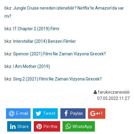
bkz:
Jungle Cruise nereden izlenebilir? Netflix'te Amazon'da var
mı?
bkz:
IT Chapter 2 (2019) Filmi
bkz:
Interstellar (2014) Benzeri Filmler
bkz:
Spencer (2021) Filmi Ne Zaman Vizyona Girecek?
bkz:
I Am Mother (2019)
bkz:
Sing 2 (2021) Filmi Ne Zaman Vizyona Girecek?
farukeczanesiiiiii
07.05.2022 11:27
E-mail
Tweet
Paylas
+1
Share
Pin this
WhatsApp