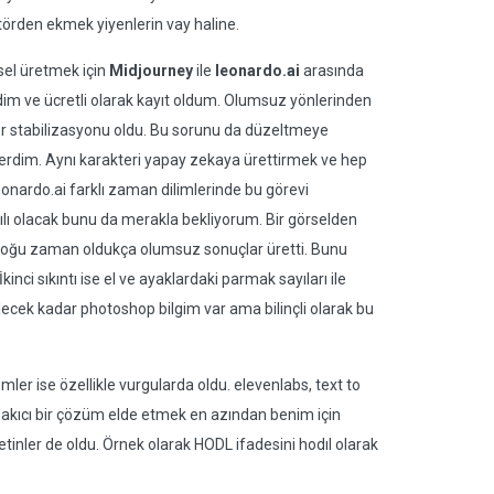
ktörden ekmek yiyenlerin vay haline.
sel üretmek için
Midjourney
ile
leonardo.ai
arasında
dim ve ücretli olarak kayıt oldum. Olumsuz yönlerinden
r stabilizasyonu oldu. Bu sorunu da düzeltmeye
erdim. Aynı karakteri yapay zekaya ürettirmek ve hep
onardo.ai farklı zaman dilimlerinde bu görevi
lı olacak bunu da merakla bekliyorum. Bir görselden
da çoğu zaman oldukça olumsuz sonuçlar üretti. Bunu
kinci sıkıntı ise el ve ayaklardaki parmak sayıları ile
lecek kadar photoshop bilgim var ama bilinçli olarak bu
er ise özellikle vurgularda oldu. elevenlabs, text to
 akıcı bir çözüm elde etmek en azından benim için
nler de oldu. Örnek olarak HODL ifadesini hodıl olarak