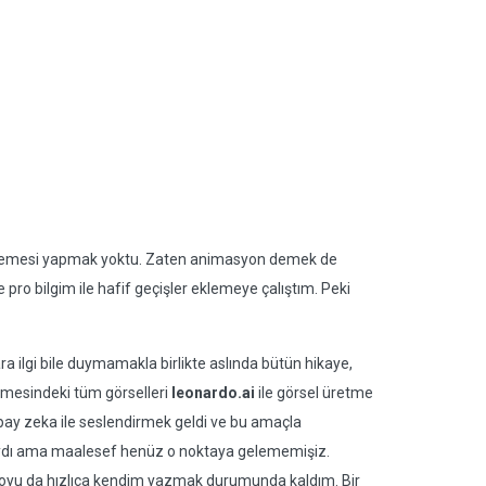
enemesi yapmak yoktu. Zaten animasyon demek de
ro bilgim ile hafif geçişler eklemeye çalıştım. Peki
ra ilgi bile duymamakla birlikte aslında bütün hikaye,
emesindeki tüm görselleri
leonardo.ai
ile görsel üretme
pay zeka ile seslendirmek geldi ve bu amaçla
dı ama maalesef henüz o noktaya gelememişiz.
oyu da hızlıca kendim yazmak durumunda kaldım. Bir