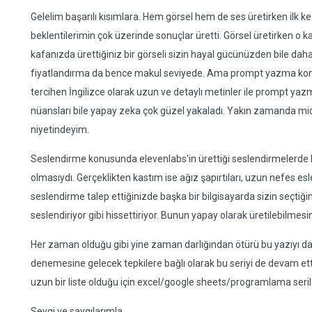
Gelelim başarılı kısımlara. Hem görsel hem de ses üretirken ilk
beklentilerimin çok üzerinde sonuçlar üretti. Görsel üretirken o 
kafanızda ürettiğiniz bir görseli sizin hayal gücünüzden bile daha
fiyatlandırma da bence makul seviyede. Ama prompt yazma konu
tercihen İngilizce olarak uzun ve detaylı metinler ile prompt yaz
nüansları bile yapay zeka çok güzel yakaladı. Yakın zamanda m
niyetindeyim.
Seslendirme konusunda elevenlabs'in ürettiği seslendirmelerde b
olmasıydı. Gerçeklikten kastım ise ağız şapırtıları, uzun nefes esle
seslendirme talep ettiğinizde başka bir bilgisayarda sizin seçtiğini
seslendiriyor gibi hissettiriyor. Bunun yapay olarak üretilebilme
Her zaman olduğu gibi yine zaman darlığından ötürü bu yazıyı 
denemesine gelecek tepkilere bağlı olarak bu seriyi de devam ett
uzun bir liste olduğu için excel/google sheets/programlama seril
Sevgi ve saygılarımla.