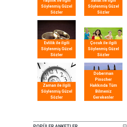
Yaşlılık ile ilgili
Sanat ile ilgili
Söylenmiş Güzel
Söylenmiş Güzel
Sözler
Sözler
Evlilik ile ilgili
Çocuk ile ilgili
Söylenmiş Güzel
Söylenmiş Güzel
Sözler
Sözler
Doberman
Pinscher
Zaman ile ilgili
Hakkında Tüm
Söylenmiş Güzel
Bilmeniz
Sözler
Gerekenler
POPÜLER ANKETLER