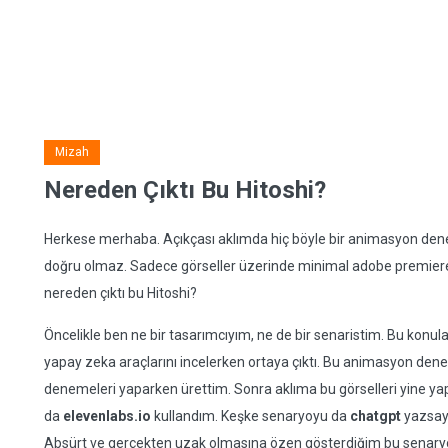
Mizah
Nereden Çıktı Bu Hitoshi?
Herkese merhaba. Açıkçası aklımda hiç böyle bir animasyon d
doğru olmaz. Sadece görseller üzerinde minimal adobe premiere p
nereden çıktı bu Hitoshi?
Öncelikle ben ne bir tasarımcıyım, ne de bir senaristim. Bu konula
yapay zeka araçlarını incelerken ortaya çıktı. Bu animasyon den
denemeleri yaparken ürettim. Sonra aklıma bu görselleri yine ya
da
elevenlabs.io
kullandım. Keşke senaryoyu da
chatgpt
yazsay
Absürt ve gerçekten uzak olmasına özen gösterdiğim bu senary