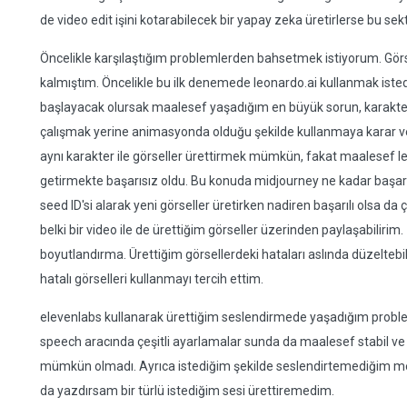
de video edit işini kotarabilecek bir yapay zeka üretirlerse bu se
Öncelikle karşılaştığım problemlerden bahsetmek istiyorum. Gör
kalmıştım. Öncelikle bu ilk denemede leonardo.ai kullanmak iste
başlayacak olursak maalesef yaşadığım en büyük sorun, karakte
çalışmak yerine animasyonda olduğu şekilde kullanmaya karar v
aynı karakter ile görseller ürettirmek mümkün, fakat maalesef le
getirmekte başarısız oldu. Bu konuda midjourney ne kadar başarı
seed ID'si alarak yeni görseller üretirken nadiren başarılı olsa 
belki bir video ile de ürettiğim görseller üzerinden paylaşabilirim. İ
boyutlandırma. Ürettiğim görsellerdeki hataları aslında düzeltebi
hatalı görselleri kullanmayı tercih ettim.
elevenlabs kullanarak ürettiğim seslendirmede yaşadığım probleml
speech aracında çeşitli ayarlamalar sunda da maalesef stabil ve
mümkün olmadı. Ayrıca istediğim şekilde seslendirtemediğim meti
da yazdırsam bir türlü istediğim sesi ürettiremedim.