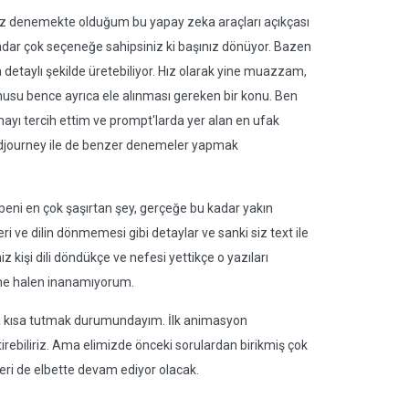
 kez denemekte olduğum bu yapay zeka araçları açıkçası
kadar çok seçeneğe sahipsiniz ki başınız dönüyor. Bazen
 detaylı şekilde üretebiliyor. Hız olarak yine muazzam,
su bence ayrıca ele alınması gereken bir konu. Ben
mayı tercih ettim ve prompt'larda yer alan en ufak
idjourney ile de benzer denemeler yapmak
eni en çok şaşırtan şey, gerçeğe bu kadar yakın
ri ve dilin dönmemesi gibi detaylar ve sanki siz text ile
z kişi dili döndükçe ve nefesi yettikçe o yazıları
sine halen inanamıyorum.
da kısa tutmak durumundayım. İlk animasyon
irebiliriz. Ama elimizde önceki sorulardan birikmiş çok
eri de elbette devam ediyor olacak.