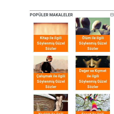
POPÜLER MAKALELER
Kitap ile ilgili
Ölüm ile ilgili
Söylenmiş Güzel
Söylenmiş Güzel
Sözler
Sözler
Değer ve Kıymet
Çalışmak ile ilgili
ile ilgili
Söylenmiş Güzel
Söylenmiş Güzel
Sözler
Sözler