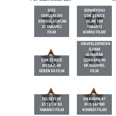
SIZE
SENARYOSU
GERÇEKLERI
ÇOK ZEKICE
SORGULATACAK
OLAN 100
22 YABANCI
YABANCI
FILM
KORKU FILMI
GERÇEK HAYAT
HIKAYELERINDEN
ILHAM
ALINARAK
ÇOK ZEKICE
ÇEKILMIŞ 90
MESAJLAR
MÜKEMMEL
VEREN 50 FILM
FILM
FELSEFI VE
EN KOMIK 47
ESTETIK 50
RUS YAPIMI
YABANCI FILM
KOMEDI FILMI