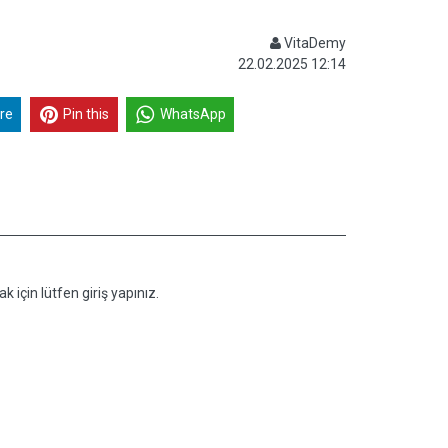
VitaDemy
22.02.2025 12:14
re
Pin this
WhatsApp
k için lütfen giriş yapınız.