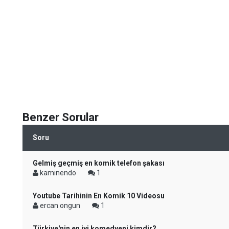
Benzer Sorular
Soru
Gelmiş geçmiş en komik telefon şakası
kaminendo
1
Youtube Tarihinin En Komik 10 Videosu
ercan ongun
1
Türkiye'nin en iyi komedyeni kimdir?