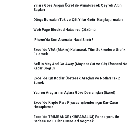
Yıllara Göre Asgari Ücret ile Alınabilecek Çeyrek Altın
Sayıları
Dünya Borsaları Tek ve Çift Yıllar Getiri Karşılaştırmaları
Web Page Blocked Hatası ve Çözümü
iPhone'da Son Aramalar Nasıl Silinir?
Excel'de VBA (Makro) Kullanarak Tüm Sekmelere Grafik
Eklemek
Sell In May And Go Away (Mayıs'ta Sat ve Git) Efsanesi Ne
Kadar Doğru?
Excel'de QR Kodlar Üreterek Araçları ve Notları Takip
Etmek
Yatırım Araçlarının Aylara Göre Davranışları (Excel)
Excel'de Kripto Para Piyasası işlemleri için Kar-Zarar
Hesaplamak
Excel'de TRIMRANGE (KIRPARALIĞI) Fonksiyonu ile
Sadece Dolu Olan Hücreleri Seçmek