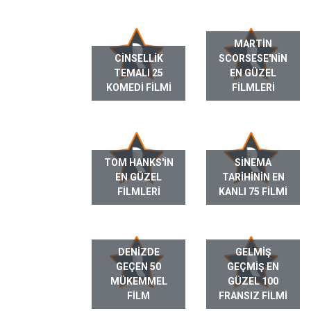
MARTIN
CINSELLIK
SCORSESE'NIN
TEMALI 25
EN GÜZEL
KOMEDI FILMI
FILMLERI
TOM HANKS'IN
SINEMA
EN GÜZEL
TARIHININ EN
FILMLERI
KANLI 75 FILMI
DENIZDE
GELMIŞ
GEÇEN 50
GEÇMIŞ EN
MÜKEMMEL
GÜZEL 100
FILM
FRANSIZ FILMI