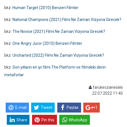
bkz:
Human Target (2010) Benzeri Filmler
bkz:
National Champions (2021) Filmi Ne Zaman Vizyona Girecek?
bkz:
The Novice (2021) Filmi Ne Zaman Vizyona Girecek?
bkz:
One Angry Juror (2010) Benzeri Filmler
bkz:
Uncharted (2022) Filmi Ne Zaman Vizyona Girecek?
bkz:
Son yılların en iyi filmi The Platform ve filmdeki derin
metaforlar
farukeczanesiiiiii
22.07.2022 11:40
E-mail
Tweet
Paylas
+1
Share
Pin this
WhatsApp