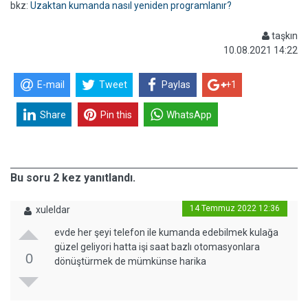
bkz:
Uzaktan kumanda nasıl yeniden programlanır?
taşkın
10.08.2021 14:22
E-mail
Tweet
Paylas
+1
Share
Pin this
WhatsApp
Bu soru 2 kez yanıtlandı.
14 Temmuz 2022 12:36
xuleldar
evde her şeyi telefon ile kumanda edebilmek kulağa
güzel geliyori hatta işi saat bazlı otomasyonlara
0
dönüştürmek de mümkünse harika