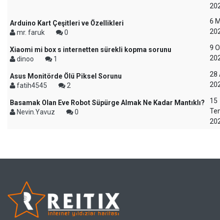
20
6 M
Arduino Kart Çeşitleri ve Özellikleri
20
mr. faruk
0
9 
Xiaomi mi box s internetten sürekli kopma sorunu
20
dinoo
1
28 
Asus Monitörde Ölü Piksel Sorunu
20
fatih4545
2
15
Basamak Olan Eve Robot Süpürge Almak Ne Kadar Mantıklı?
Te
Nevin.Yavuz
0
20