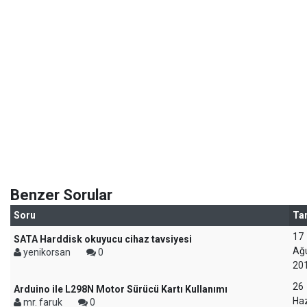
Benzer Sorular
Soru
Tar
17
SATA Harddisk okuyucu cihaz tavsiyesi
Ağ
yenikorsan
0
20
26
Arduino ile L298N Motor Sürücü Kartı Kullanımı
Haz
mr. faruk
0