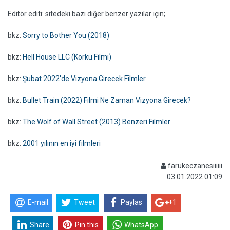
Editör editi: sitedeki bazı diğer benzer yazılar için;
bkz:
Sorry to Bother You (2018)
bkz:
Hell House LLC (Korku Filmi)
bkz:
Şubat 2022'de Vizyona Girecek Filmler
bkz:
Bullet Train (2022) Filmi Ne Zaman Vizyona Girecek?
bkz:
The Wolf of Wall Street (2013) Benzeri Filmler
bkz:
2001 yılının en iyi filmleri
farukeczanesiiiiii
03.01.2022 01:09
E-mail
Tweet
Paylas
+1
Share
Pin this
WhatsApp