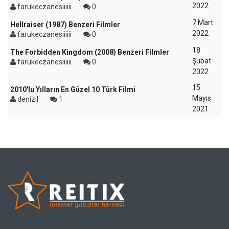
2022
farukeczanesiiiiii
0
7 Mart
Hellraiser (1987) Benzeri Filmler
2022
farukeczanesiiiiii
0
18
The Forbidden Kingdom (2008) Benzeri Filmler
Şubat
farukeczanesiiiiii
0
2022
15
2010'lu Yılların En Güzel 10 Türk Filmi
Mayıs
denizil
1
2021