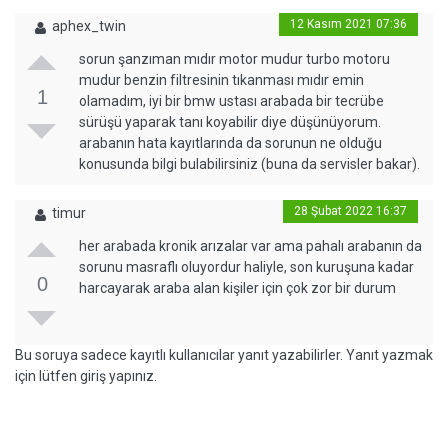
12 Kasım 2021 07:36
aphex_twin
sorun şanzıman mıdır motor mudur turbo motoru
mudur benzin filtresinin tıkanması mıdır emin
1
olamadım, iyi bir bmw ustası arabada bir tecrübe
sürüşü yaparak tanı koyabilir diye düşünüyorum.
arabanın hata kayıtlarında da sorunun ne olduğu
konusunda bilgi bulabilirsiniz (buna da servisler bakar).
28 Şubat 2022 16:37
timur
her arabada kronik arızalar var ama pahalı arabanın da
sorunu masraflı oluyordur haliyle, son kuruşuna kadar
0
harcayarak araba alan kişiler için çok zor bir durum
Bu soruya sadece kayıtlı kullanıcılar yanıt yazabilirler. Yanıt yazmak
için lütfen giriş yapınız.