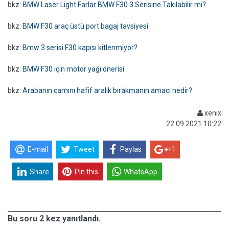
bkz:
BMW Laser Light Farlar BMW F30 3 Serisine Takılabilir mi?
bkz:
BMW F30 araç üstü port bagaj tavsiyesi
bkz:
Bmw 3 serisi F30 kapısı kitlenmiyor?
bkz:
BMW F30 için motor yağı önerisi
bkz:
Arabanın camını hafif aralık bırakmanın amacı nedir?
xenix
22.09.2021 10:22
E-mail
Tweet
Paylas
+1
Share
Pin this
WhatsApp
Bu soru 2 kez yanıtlandı.