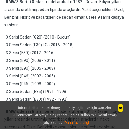
-
BMW 3 Serisi Sedan
model arabalar 1982 - Devam Ediyor yılları
arasında üretilmiş sedan tipinde araçlardır. Yakıt seçenekleri: Dizel,
Benzinli, Hibrit ve kasa tipleri de sedan olmak üzere 9 farklı kasaya
sahiptir:
-3 Serisi Sedan (G20) (2018 - Bugün)
-3 Serisi Sedan (F30) LCI (2016 - 2018)
-3 Serisi (F30) (2012 - 2016)
-3 Serisi (E90) (2008 - 2011)
-3 Serisi (E90) (2005 - 2008)
-3 Serisi (E46) (2002 - 2005)
-3 Serisi (E46) (1998 - 2002)
-3 Serisi Sedan (E36) (1991 - 1998)
-3 Serisi Sedan (E30) (1982 - 1992)
İnternet sitemizdeki deneyiminizi iyileştirmek için çerezler
-
BMW 2 Serisi Gran Tourer
model arabalar 2015 - Devam Ediyor
kullanıyoruz. Bu siteye giriş yaparak çerez kullanımını kabul etmiş
yılları arasında üretilmiş hatchback tipinde araçlardır. Yakıt
sayılıyorsunuz.
Daha fazla bilgi
.
seçenekleri: Dizel, Benzinli ve kasa tipleri de hatchback olmak