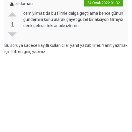
24 Ocak 2022 01:32
aliduman
cem yılmaz da bu filmle dalga geçti ama bence günün
gündemini konu alarak gayet güzel bir aksiyon filmiydi.
1
denk gelirse tekrar bile izlerim
Bu soruya sadece kayıtlı kullanıcılar yanıt yazabilirler. Yanıt yazmak
için lütfen giriş yapınız.