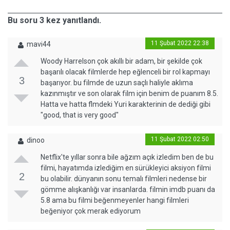
Bu soru 3 kez yanıtlandı.
11 Şubat 2022 22:38
mavi44
Woody Harrelson çok akıllı bir adam, bir şekilde çok
başarılı olacak filmlerde hep eğlenceli bir rol kapmayı
3
başarıyor. bu filmde de uzun saçlı haliyle aklıma
kazınmıştır ve son olarak film için benim de puanım 8.5.
Hatta ve hatta flmdeki Yuri karakterinin de dediği gibi
"good, that is very good"
11 Şubat 2022 02:50
dinoo
Netflix'te yıllar sonra bile ağzım açık izledim ben de bu
filmi, hayatımda izlediğim en sürükleyici aksiyon filmi
2
bu olabilir. dünyanın sonu temalı filmleri nedense bir
gömme alışkanlığı var insanlarda. filmin imdb puanı da
5.8 ama bu filmi beğenmeyenler hangi filmleri
beğeniyor çok merak ediyorum