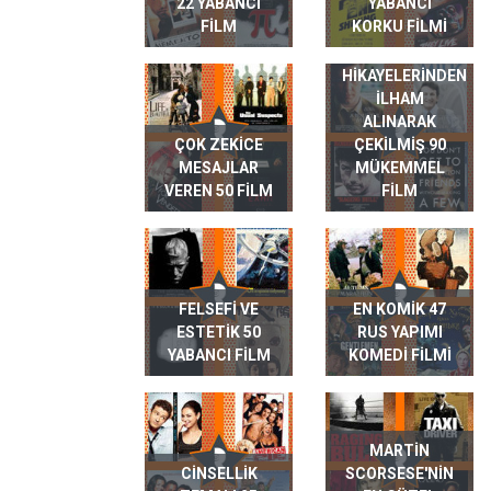
22 YABANCI
YABANCI
FILM
KORKU FILMI
GERÇEK HAYAT
HIKAYELERINDEN
ILHAM
ALINARAK
ÇOK ZEKICE
ÇEKILMIŞ 90
MESAJLAR
MÜKEMMEL
VEREN 50 FILM
FILM
FELSEFI VE
EN KOMIK 47
ESTETIK 50
RUS YAPIMI
YABANCI FILM
KOMEDI FILMI
MARTIN
CINSELLIK
SCORSESE'NIN