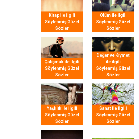
Kitap ile ilgili
Ölüm ile ilgili
Söylenmiş Güzel
Söylenmiş Güzel
Sözler
Sözler
Değer ve Kıymet
Çalışmak ile ilgili
ile ilgili
Söylenmiş Güzel
Söylenmiş Güzel
Sözler
Sözler
Yaşlılık ile ilgili
Sanat ile ilgili
Söylenmiş Güzel
Söylenmiş Güzel
Sözler
Sözler