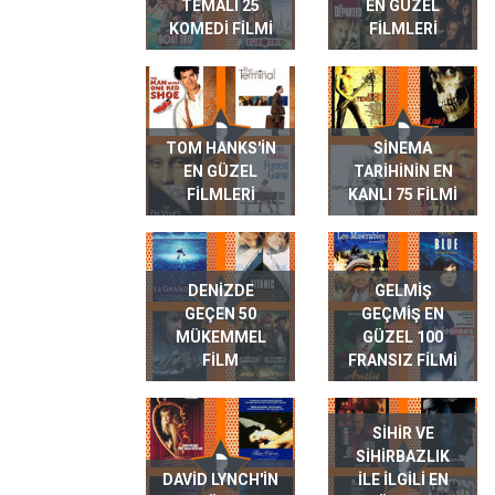
TEMALI 25
EN GÜZEL
KOMEDI FILMI
FILMLERI
TOM HANKS'IN
SINEMA
EN GÜZEL
TARIHININ EN
FILMLERI
KANLI 75 FILMI
DENIZDE
GELMIŞ
GEÇEN 50
GEÇMIŞ EN
MÜKEMMEL
GÜZEL 100
FILM
FRANSIZ FILMI
SIHIR VE
SIHIRBAZLIK
DAVID LYNCH'IN
ILE ILGILI EN