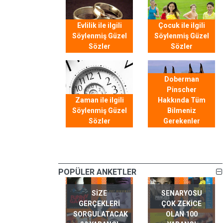
Evlilik ile ilgili
Çocuk ile ilgili
Söylenmiş Güzel
Söylenmiş Güzel
Sözler
Sözler
Doberman
Pinscher
Zaman ile ilgili
Hakkında Tüm
Söylenmiş Güzel
Bilmeniz
Sözler
Gerekenler
POPÜLER ANKETLER
SIZE
SENARYOSU
GERÇEKLERI
ÇOK ZEKICE
SORGULATACAK
OLAN 100