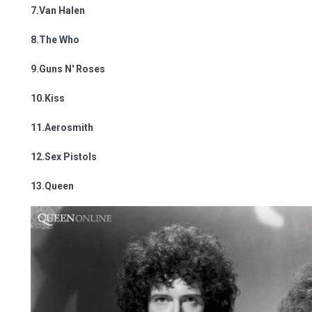
7.Van Halen
8.The Who
9.Guns N' Roses
10.Kiss
11.Aerosmith
12.Sex Pistols
13.Queen