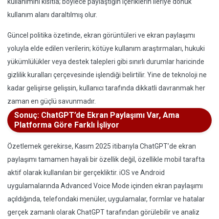
kullanımını kısıtla; böylece paylaştığın içeriklerin ileriye dönük
kullanım alanı daraltılmış olur.
Güncel politika özetinde, ekran görüntüleri ve ekran paylaşımı
yoluyla elde edilen verilerin; kötüye kullanım araştırmaları, hukuki
yükümlülükler veya destek talepleri gibi sınırlı durumlar haricinde
gizlilik kuralları çerçevesinde işlendiği belirtilir. Yine de teknoloji ne
kadar gelişirse gelişsin, kullanıcı tarafında dikkatli davranmak her
zaman en güçlü savunmadır.
Sonuç: ChatGPT’de Ekran Paylaşımı Var, Ama
Platforma Göre Farklı İşliyor
Özetlemek gerekirse, Kasım 2025 itibarıyla ChatGPT’de ekran
paylaşımı tamamen hayali bir özellik değil, özellikle mobil tarafta
aktif olarak kullanılan bir gerçekliktir. iOS ve Android
uygulamalarında Advanced Voice Mode içinden ekran paylaşımı
açıldığında, telefondaki menüler, uygulamalar, formlar ve hatalar
gerçek zamanlı olarak ChatGPT tarafından görülebilir ve analiz