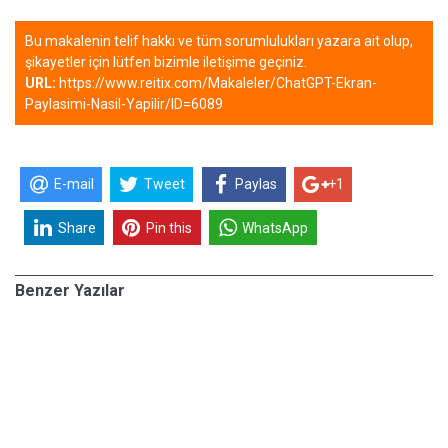
Bu makalenin telif hakkı ve tüm sorumlulukları yazara ait olup,
şikayetler için lütfen bizimle iletişime geçiniz.
URL:
https://www.reitix.com/Makaleler/ChatGPT-Ekran-
Paylasimi-Nasil-Yapilir/ID=6089
E-mail
Tweet
Paylas
+1
Share
Pin this
WhatsApp
Benzer Yazılar