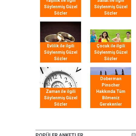
Yaşlılık ile ilgili
Sanat ile ilgili
Söylenmiş Güzel
Söylenmiş Güzel
Sözler
Sözler
Evlilik ile ilgili
Çocuk ile ilgili
Söylenmiş Güzel
Söylenmiş Güzel
Sözler
Sözler
Doberman
Pinscher
Zaman ile ilgili
Hakkında Tüm
Söylenmiş Güzel
Bilmeniz
Sözler
Gerekenler
POPÜLER ANKETLER