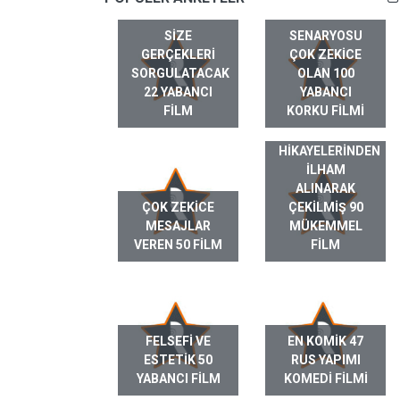
SIZE
SENARYOSU
GERÇEKLERI
ÇOK ZEKICE
SORGULATACAK
OLAN 100
22 YABANCI
YABANCI
FILM
KORKU FILMI
GERÇEK HAYAT
HIKAYELERINDEN
ILHAM
ALINARAK
ÇOK ZEKICE
ÇEKILMIŞ 90
MESAJLAR
MÜKEMMEL
VEREN 50 FILM
FILM
FELSEFI VE
EN KOMIK 47
ESTETIK 50
RUS YAPIMI
YABANCI FILM
KOMEDI FILMI