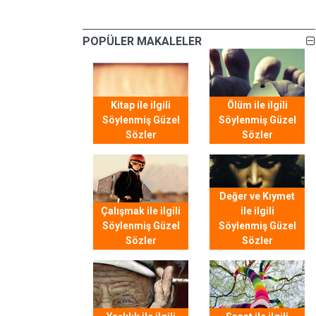
POPÜLER MAKALELER
Kitap ile ilgili
Ölüm ile ilgili
Söylenmiş Güzel
Söylenmiş Güzel
Sözler
Sözler
Değer ve Kıymet
Çalışmak ile ilgili
ile ilgili
Söylenmiş Güzel
Söylenmiş Güzel
Sözler
Sözler