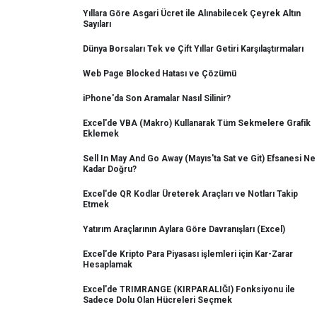
Yıllara Göre Asgari Ücret ile Alınabilecek Çeyrek Altın
Sayıları
Dünya Borsaları Tek ve Çift Yıllar Getiri Karşılaştırmaları
Web Page Blocked Hatası ve Çözümü
iPhone'da Son Aramalar Nasıl Silinir?
Excel'de VBA (Makro) Kullanarak Tüm Sekmelere Grafik
Eklemek
Sell In May And Go Away (Mayıs'ta Sat ve Git) Efsanesi Ne
Kadar Doğru?
Excel'de QR Kodlar Üreterek Araçları ve Notları Takip
Etmek
Yatırım Araçlarının Aylara Göre Davranışları (Excel)
Excel'de Kripto Para Piyasası işlemleri için Kar-Zarar
Hesaplamak
Excel'de TRIMRANGE (KIRPARALIĞI) Fonksiyonu ile
Sadece Dolu Olan Hücreleri Seçmek