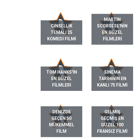
MARTIN
CINSELLIK
SCORSESE'NIN
TEMALI 25
EN GÜZEL
KOMEDI FILMI
FILMLERI
TOM HANKS'IN
SINEMA
EN GÜZEL
TARIHININ EN
FILMLERI
KANLI 75 FILMI
DENIZDE
GELMIŞ
GEÇEN 50
GEÇMIŞ EN
MÜKEMMEL
GÜZEL 100
FILM
FRANSIZ FILMI