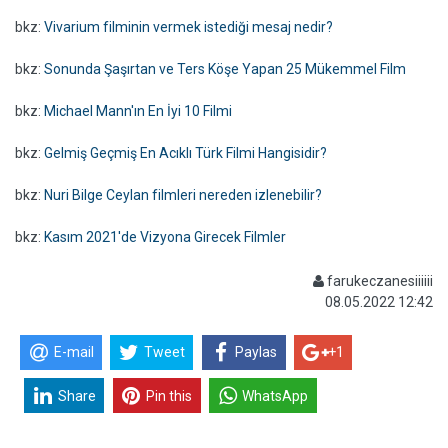
bkz:
Vivarium filminin vermek istediği mesaj nedir?
bkz:
Sonunda Şaşırtan ve Ters Köşe Yapan 25 Mükemmel Film
bkz:
Michael Mann'ın En İyi 10 Filmi
bkz:
Gelmiş Geçmiş En Acıklı Türk Filmi Hangisidir?
bkz:
Nuri Bilge Ceylan filmleri nereden izlenebilir?
bkz:
Kasım 2021'de Vizyona Girecek Filmler
farukeczanesiiiiii
08.05.2022 12:42
E-mail
Tweet
Paylas
+1
Share
Pin this
WhatsApp