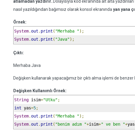
atlamadan yazdırır.
.Dolayısıyla kod ekranında alt alta yazdırıla
nasıl yazıldığından bağımsız olarak konsol ekranında
yan yana çı
Örnek:
System
.
out
.
print
(
"Merhaba "
);
System
.
out
.
print
(
"Java"
);
Çıktı:
Merhaba Java
Değişken kullanarak yapacağımız bir çıktı alma işlemi de benzer b
Değişken Kullanımlı Örnek:
String
 isim
=
"Utku"
;
int
 yas
=
5
;
System
.
out
.
print
(
"Merhaba "
);
System
.
out
.
print
(
"benim adım "
+
isim
+
" ve ben "
+
yas