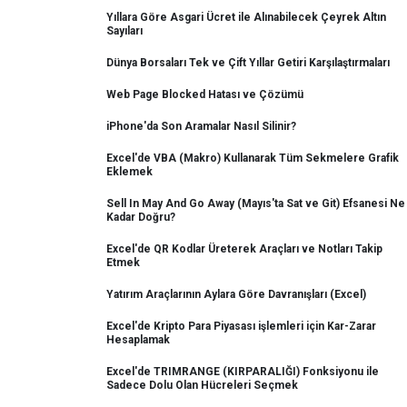
Yıllara Göre Asgari Ücret ile Alınabilecek Çeyrek Altın
Sayıları
Dünya Borsaları Tek ve Çift Yıllar Getiri Karşılaştırmaları
Web Page Blocked Hatası ve Çözümü
iPhone'da Son Aramalar Nasıl Silinir?
Excel'de VBA (Makro) Kullanarak Tüm Sekmelere Grafik
Eklemek
Sell In May And Go Away (Mayıs'ta Sat ve Git) Efsanesi Ne
Kadar Doğru?
Excel'de QR Kodlar Üreterek Araçları ve Notları Takip
Etmek
Yatırım Araçlarının Aylara Göre Davranışları (Excel)
Excel'de Kripto Para Piyasası işlemleri için Kar-Zarar
Hesaplamak
Excel'de TRIMRANGE (KIRPARALIĞI) Fonksiyonu ile
Sadece Dolu Olan Hücreleri Seçmek