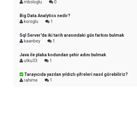
mbologlu
0
Big Data Analytics nedir?
koroglu
1
Sql Server'da iki tarih arasındaki gün farkını bulmak
kaanbey
1
Java ile plaka kodundan şehir adını bulmak
utku33
1
Tarayıcıda yazılan yıldızlı şifreleri nasıl görebiliriz?
rahime
1