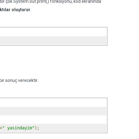
n bir çok System.out.print() fonksiyonu, kod ekranında
ktılar oluşturur
.
ir sonuç verecektir.
+
" yasindayim"
);