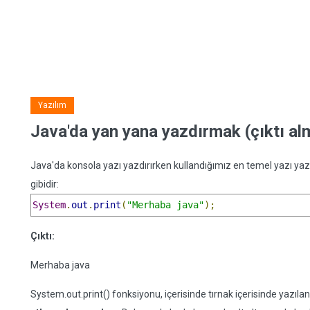
Yazılım
Java'da yan yana yazdırmak (çıktı al
Java'da konsola yazı yazdırırken kullandığımız en temel yazı yaz
gibidir:
System
.
out
.
print
(
"Merhaba java"
);
Çıktı:
Merhaba java
System.out.print() fonksiyonu, içerisinde tırnak içerisinde yazıla