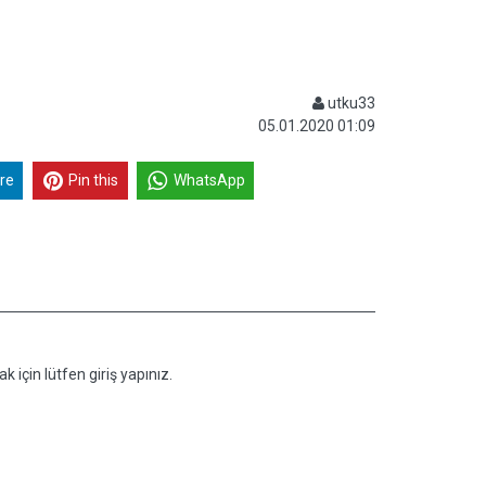
utku33
05.01.2020 01:09
re
Pin this
WhatsApp
k için lütfen giriş yapınız.