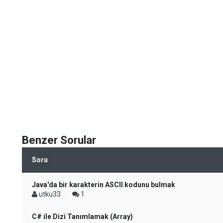
Benzer Sorular
Soru
Java'da bir karakterin ASCII kodunu bulmak
utku33
1
C# ile Dizi Tanımlamak (Array)