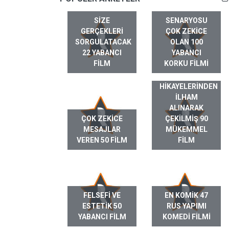
SIZE
SENARYOSU
GERÇEKLERI
ÇOK ZEKICE
SORGULATACAK
OLAN 100
22 YABANCI
YABANCI
FILM
KORKU FILMI
GERÇEK HAYAT
HIKAYELERINDEN
ILHAM
ALINARAK
ÇOK ZEKICE
ÇEKILMIŞ 90
MESAJLAR
MÜKEMMEL
VEREN 50 FILM
FILM
FELSEFI VE
EN KOMIK 47
ESTETIK 50
RUS YAPIMI
YABANCI FILM
KOMEDI FILMI