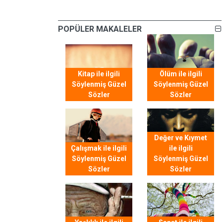
POPÜLER MAKALELER
Kitap ile ilgili
Ölüm ile ilgili
Söylenmiş Güzel
Söylenmiş Güzel
Sözler
Sözler
Değer ve Kıymet
Çalışmak ile ilgili
ile ilgili
Söylenmiş Güzel
Söylenmiş Güzel
Sözler
Sözler