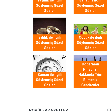
Yaşlılık ile ilgili
Sanat ile ilgili
Söylenmiş Güzel
Söylenmiş Güzel
Sözler
Sözler
Evlilik ile ilgili
Çocuk ile ilgili
Söylenmiş Güzel
Söylenmiş Güzel
Sözler
Sözler
Doberman
Pinscher
Zaman ile ilgili
Hakkında Tüm
Söylenmiş Güzel
Bilmeniz
Sözler
Gerekenler
POPÜLER ANKETLER