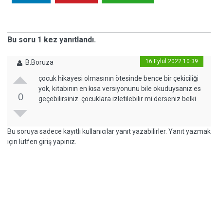
Bu soru 1 kez yanıtlandı.
16 Eylül 2022 10:39
B.Boruza
çocuk hikayesi olmasının ötesinde bence bir çekiciliği
yok, kitabının en kısa versiyonunu bile okuduysanız es
0
geçebilirsiniz. çocuklara izletilebilir mi derseniz belki
Bu soruya sadece kayıtlı kullanıcılar yanıt yazabilirler. Yanıt yazmak
için lütfen giriş yapınız.