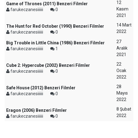
12
Game of Thrones (2011) Benzeri Filmler
Kasım
farukeczanesiiiiii
0
2021
14 Mart
The Hunt for Red October (1990) Benzeri Filmler
2022
farukeczanesiiiiii
0
27
Big Trouble in Little China (1986) Benzeri Filmler
Aralık
farukeczanesiiiiii
1
2021
22
Cube 2: Hypercube (2002) Benzeri Filmler
Ocak
farukeczanesiiiiii
0
2022
28
Safe House (2012) Benzeri Filmler
Mayıs
farukeczanesiiiiii
0
2022
8 Şubat
Eragon (2006) Benzeri Filmler
2022
farukeczanesiiiiii
0