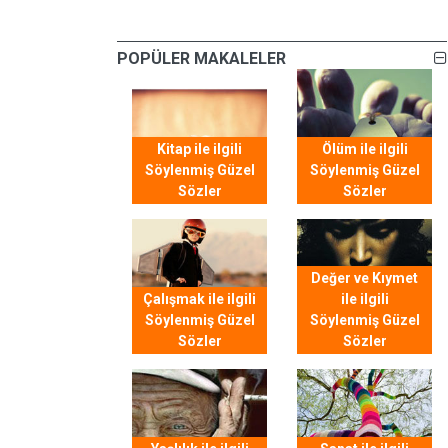
POPÜLER MAKALELER
Kitap ile ilgili
Ölüm ile ilgili
Söylenmiş Güzel
Söylenmiş Güzel
Sözler
Sözler
Değer ve Kıymet
Çalışmak ile ilgili
ile ilgili
Söylenmiş Güzel
Söylenmiş Güzel
Sözler
Sözler