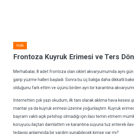
Hobi
Frontoza Kuyruk Erimesi ve Ters Dön
Merhabalar, 8 adet frontoza olan ciklet akvaryumumda aynı gün i
garip yüzme halleri başladı. Sonra bu üç balığa daha dikkatli ba
olduğunu fark ettim ve üçünü birden ayrı bir karantina akvaryum
İnternetten çok yazı okudum, ilk tanı olarak aklıma hava keses
mantar ya da kuyruk erimesi üzerine yoğunlaştım. Kuyruk erimesi
bayram vakti açık petshop olmadığı için ilacı temin etmem mümkü
koruyucu ilaçtan damlattım ve karantina suyuna tuz eriterek ilave 
tedavisi anlamında bir yardım sunabilecek kimse var mı?