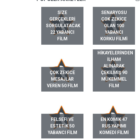
SIZE
SENARYOSU
GERÇEKLERI
ÇOK ZEKICE
SORGULATACAK
OLAN 100
22 YABANCI
YABANCI
FILM
KORKU FILMI
GERÇEK HAYAT
HIKAYELERINDEN
ILHAM
ALINARAK
ÇOK ZEKICE
ÇEKILMIŞ 90
MESAJLAR
MÜKEMMEL
VEREN 50 FILM
FILM
FELSEFI VE
EN KOMIK 47
ESTETIK 50
RUS YAPIMI
YABANCI FILM
KOMEDI FILMI