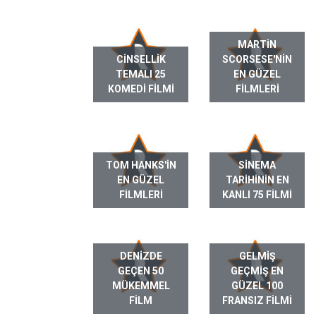
MARTIN
CINSELLIK
SCORSESE'NIN
TEMALI 25
EN GÜZEL
KOMEDI FILMI
FILMLERI
TOM HANKS'IN
SINEMA
EN GÜZEL
TARIHININ EN
FILMLERI
KANLI 75 FILMI
DENIZDE
GELMIŞ
GEÇEN 50
GEÇMIŞ EN
MÜKEMMEL
GÜZEL 100
FILM
FRANSIZ FILMI