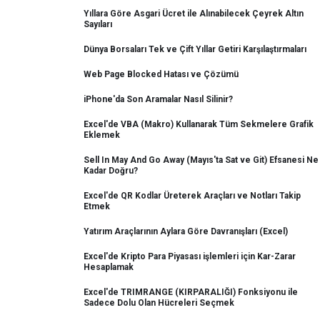
Yıllara Göre Asgari Ücret ile Alınabilecek Çeyrek Altın
Sayıları
Dünya Borsaları Tek ve Çift Yıllar Getiri Karşılaştırmaları
Web Page Blocked Hatası ve Çözümü
iPhone'da Son Aramalar Nasıl Silinir?
Excel'de VBA (Makro) Kullanarak Tüm Sekmelere Grafik
Eklemek
Sell In May And Go Away (Mayıs'ta Sat ve Git) Efsanesi Ne
Kadar Doğru?
Excel'de QR Kodlar Üreterek Araçları ve Notları Takip
Etmek
Yatırım Araçlarının Aylara Göre Davranışları (Excel)
Excel'de Kripto Para Piyasası işlemleri için Kar-Zarar
Hesaplamak
Excel'de TRIMRANGE (KIRPARALIĞI) Fonksiyonu ile
Sadece Dolu Olan Hücreleri Seçmek