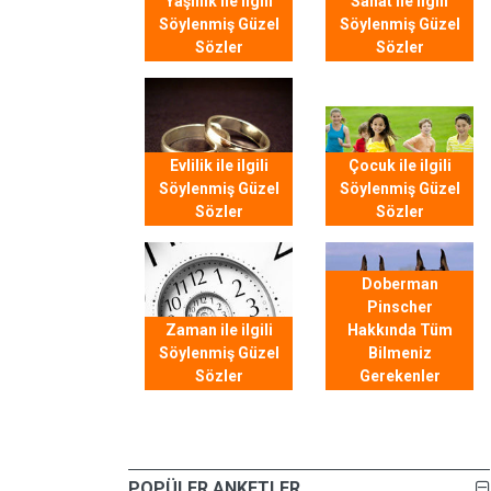
Yaşlılık ile ilgili
Sanat ile ilgili
Söylenmiş Güzel
Söylenmiş Güzel
Sözler
Sözler
Evlilik ile ilgili
Çocuk ile ilgili
Söylenmiş Güzel
Söylenmiş Güzel
Sözler
Sözler
Doberman
Pinscher
Zaman ile ilgili
Hakkında Tüm
Söylenmiş Güzel
Bilmeniz
Sözler
Gerekenler
POPÜLER ANKETLER